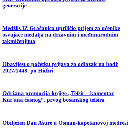
generacije
Medžlis IZ Gračanica upriličio prijem za učenike
osvajače medalja na državnim i međunarodnim
takmičenjima
Obavijest o početku prijava za odlazak na hadž
2027/1448. po Hidžri
Održana promocija knjige „Tefsir – komentar
Kur'ana časnog“, prvog bosanskog tefsira
Obilježen Dan Ašure u Osman-kapetanovoj medresi