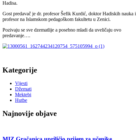
Hadisa.
Gost predavač je dr. profesor Šefik Kurdić, doktor Hadiskih nauka i
profesor na Islamskom pedagoškom fakultetu u Zenici.
Pozivaju se sve dzematlije a posebno mladi da uveličaju ovo
predavanje….
Kategorije
Vijesti
Džemati
Mektebi
Hutbe
Najnovije objave
MIZ Gračanica upriličio prijem za učenike