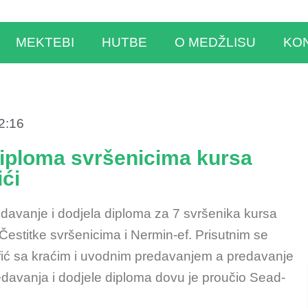
MEKTEBI
HUTBE
O MEDŽLISU
KO
2:16
diploma svršenicima kursa
ći
davanje i dodjela diploma za 7 svršenika kursa
 Čestitke svršenicima i Nermin-ef. Prisutnim se
fić sa kraćim i uvodnim predavanjem a predavanje
edavanja i dodjele diploma dovu je proučio Sead-