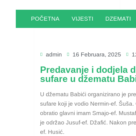
POČETNA
VIJESTI
DZEMATI
admin
16 Februara, 2025
1
Predavanje i dodjela 
sufare u džematu Babi
U džematu Babići organizirano je pre
sufare koji je vodio Nermin-ef. Šuša.
obratio glavni imam Smajo-ef. Musta
je održao Jusuf-ef. Džafić. Nakon pr
ef. Husić.