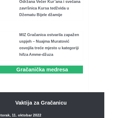
Održana Večer Kur’ana i svečana
završnica Kursa tedžvida u
Džematu Bijele džamije
MIZ Gračanica ostvarila zapažen
uspjeh – Nuajma Muratović
osvojila treće mjesto u kategoriji
hifza Amme-džuza
Gračanička medresa
Vaktija za Gračanicu
torak, 11. oktobar 2022