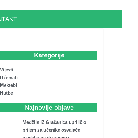
NTAKT
Kategorije
Vijesti
Džemati
Mektebi
Hutbe
Najnovije objave
Medžlis IZ Gračanica upriličio
prijem za učenike osvajače
medalja na državnim i