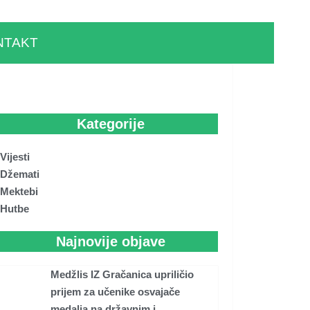
NTAKT
Kategorije
Vijesti
Džemati
Mektebi
Hutbe
Najnovije objave
Medžlis IZ Gračanica upriličio
prijem za učenike osvajače
medalja na državnim i