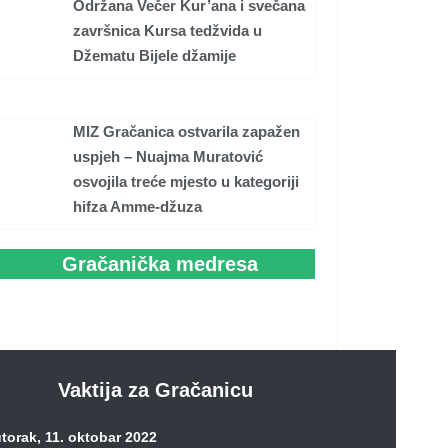
Održana Večer Kur’ana i svečana
završnica Kursa tedžvida u
Džematu Bijele džamije
MIZ Gračanica ostvarila zapažen
uspjeh – Nuajma Muratović
osvojila treće mjesto u kategoriji
hifza Amme-džuza
Gračanička medresa
Vaktija za Gračanicu
torak, 11. oktobar 2022