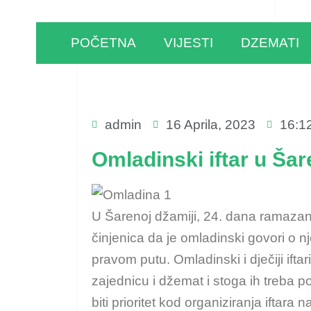
POČETNA
VIJESTI
DZEMATI
admin
16 Aprila, 2023
16:1
Omladinski iftar u Šar
U Šarenoj džamiji, 24. dana ramazana
činjenica da je omladinski govori o nj
pravom putu. Omladinski i dječiji ift
zajednicu i džemat i stoga ih treba po
biti prioritet kod organiziranja iftar