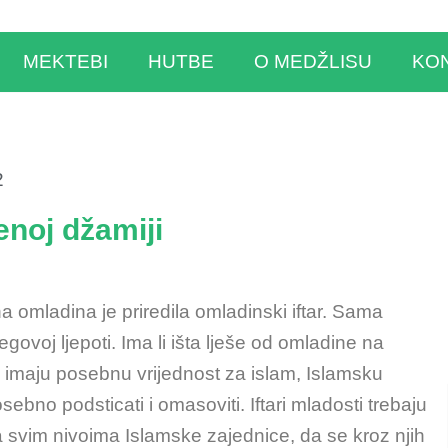
MEKTEBI
HUTBE
O MEDŽLISU
KO
2
enoj džamiji
 omladina je priredila omladinski iftar. Sama
egovoj ljepoti. Ima li išta lješe od omladine na
ari imaju posebnu vrijednost za islam, Islamsku
sebno podsticati i omasoviti. Iftari mladosti trebaju
a na svim nivoima Islamske zajednice, da se kroz njih