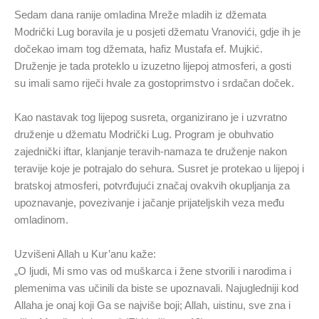
Sedam dana ranije omladina Mreže mladih iz džemata
Modrički Lug boravila je u posjeti džematu Vranovići, gdje ih je
dočekao imam tog džemata, hafiz Mustafa ef. Mujkić.
Druženje je tada proteklo u izuzetno lijepoj atmosferi, a gosti
su imali samo riječi hvale za gostoprimstvo i srdačan doček.
Kao nastavak tog lijepog susreta, organizirano je i uzvratno
druženje u džematu Modrički Lug. Program je obuhvatio
zajednički iftar, klanjanje teravih-namaza te druženje nakon
teravije koje je potrajalo do sehura. Susret je protekao u lijepoj i
bratskoj atmosferi, potvrđujući značaj ovakvih okupljanja za
upoznavanje, povezivanje i jačanje prijateljskih veza među
omladinom.
Uzvišeni Allah u Kur’anu kaže:
„O ljudi, Mi smo vas od muškarca i žene stvorili i narodima i
plemenima vas učinili da biste se upoznavali. Najugledniji kod
Allaha je onaj koji Ga se najviše boji; Allah, uistinu, sve zna i