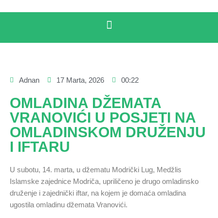
Adnan
17 Marta, 2026
00:22
OMLADINA DŽEMATA
VRANOVIĆI U POSJETI NA
OMLADINSKOM DRUŽENJU
I IFTARU
U subotu, 14. marta, u džematu Modrički Lug, Medžlis
Islamske zajednice Modriča, upriličeno je drugo omladinsko
druženje i zajednički iftar, na kojem je domaća omladina
ugostila omladinu džemata Vranovići.