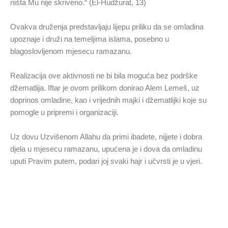
ništa Mu nije skriveno.“ (El-Hudžurat, 13)
Ovakva druženja predstavljaju lijepu priliku da se omladina
upoznaje i druži na temeljima islama, posebno u
blagoslovljenom mjesecu ramazanu.
Realizacija ove aktivnosti ne bi bila moguća bez podrške
džematlija. Iftar je ovom prilikom donirao Alem Lemeš, uz
doprinos omladine, kao i vrijednih majki i džematlijki koje su
pomogle u pripremi i organizaciji.
Uz dovu Uzvišenom Allahu da primi ibadete, nijjete i dobra
djela u mjesecu ramazanu, upućena je i dova da omladinu
uputi Pravim putem, podari joj svaki hajr i učvrsti je u vjeri.