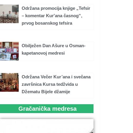
Održana promocija knjige „Tefsir
– komentar Kur'ana časnog“,
prvog bosanskog tefsira
Obilježen Dan Ašure u Osman-
kapetanovoj medresi
Održana Večer Kur’ana i svečana
završnica Kursa tedžvida u
Džematu Bijele džamije
Gračanička medresa