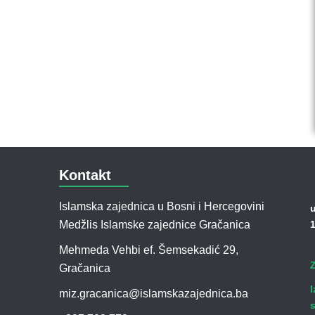
Kontakt
Islamska zajednica u Bosni i Hercegovini
u
Medžlis Islamske zajednice Gračanica
1
Mehmeda Vehbi ef. Šemsekadić 29,
Gračanica
I
miz.gracanica@islamskazajednica.ba