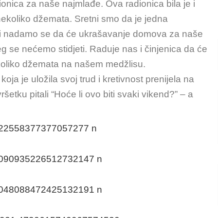
onica za naše najmlađe. Ova radionica bila je i
z nekoliko džemata. Sretni smo da je jedna
i i nadamo se da će ukrašavanje domova za naše
eg se nećemo stidjeti. Raduje nas i činjenica da će
nekoliko džemata na našem medžlisu.
koja je uložila svoj trud i kretivnost prenijela na
etku pitali “Hoće li ovo biti svaki vikend?” – a