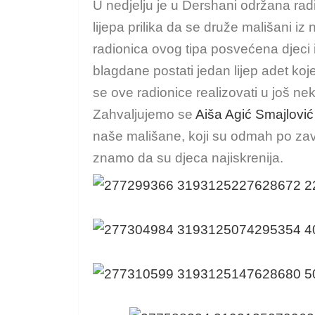
U nedjelju je u Dershani održana radi
lijepa prilika da se druže mališani i
radionica ovog tipa posvećena djec
blagdane postati jedan lijep adet koj
se ove radionice realizovati u još 
Zahvaljujemo se
Aiša Agić Smajlović
naše mališane, koji su odmah po završ
znamo da su djeca najiskrenija.