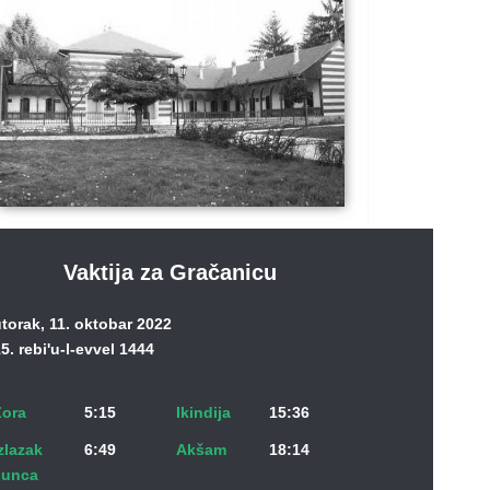
Vaktija za Gračanicu
torak, 11. oktobar 2022
5. rebi'u-l-evvel 1444
Zora
5:15
Ikindija
15:36
zlazak
6:49
Akšam
18:14
sunca