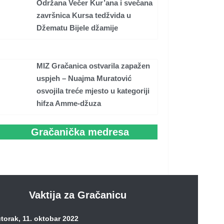
Održana Večer Kur’ana i svečana
završnica Kursa tedžvida u
Džematu Bijele džamije
MIZ Gračanica ostvarila zapažen
uspjeh – Nuajma Muratović
osvojila treće mjesto u kategoriji
hifza Amme-džuza
Gračanička medresa
Vaktija za Gračanicu
torak, 11. oktobar 2022