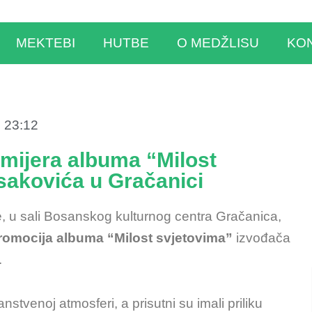
MEKTEBI
HUTBE
O MEDŽLISU
KO
23:12
mijera albuma “Milost
sakovića u Gračanici
, u sali Bosanskog kulturnog centra Gračanica,
promocija albuma “Milost svjetovima”
izvođača
.
anstvenoj atmosferi, a prisutni su imali priliku