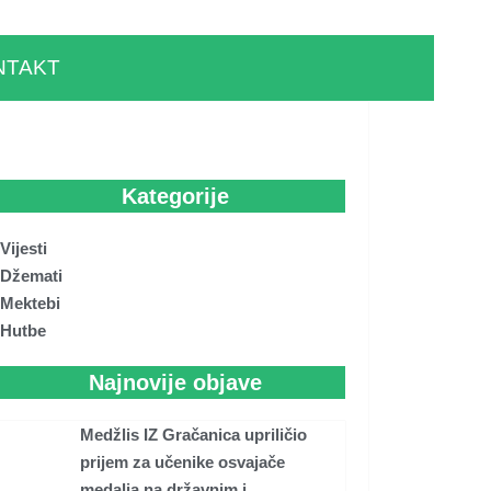
NTAKT
Kategorije
Vijesti
Džemati
Mektebi
Hutbe
Najnovije objave
Medžlis IZ Gračanica upriličio
prijem za učenike osvajače
medalja na državnim i