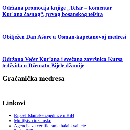
Održana promocija knjige „Tefsir – komentar
Kur'ana časnog“, prvog bosanskog tefsira
Obilježen Dan Ašure u Osman-kapetanovoj medresi
Održana Večer Kur’ana i svečana završnica Kursa
tedžvida u Džematu Bijele džamije
Gračanička medresa
Linkovi
Rijaset Islamske zajednice u BiH
Muftijstvo tuzlansko
Agencija za certificiranje halal kvalitete