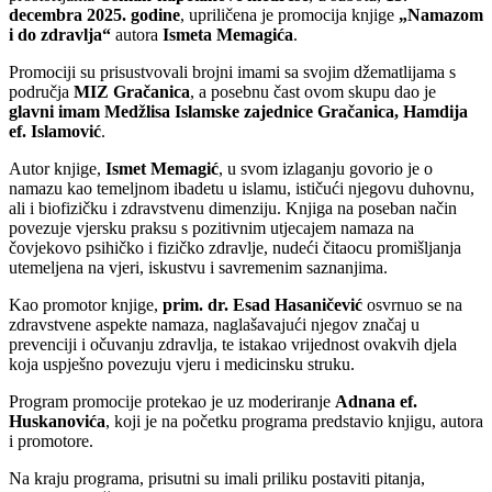
decembra 2025. godine
, upriličena je promocija knjige
„Namazom
i do zdravlja“
autora
Ismeta Memagića
.
Promociji su prisustvovali brojni imami sa svojim džematlijama s
područja
MIZ Gračanica
, a posebnu čast ovom skupu dao je
glavni imam Medžlisa Islamske zajednice Gračanica, Hamdija
ef. Islamović
.
Autor knjige,
Ismet Memagić
, u svom izlaganju govorio je o
namazu kao temeljnom ibadetu u islamu, ističući njegovu duhovnu,
ali i biofizičku i zdravstvenu dimenziju. Knjiga na poseban način
povezuje vjersku praksu s pozitivnim utjecajem namaza na
čovjekovo psihičko i fizičko zdravlje, nudeći čitaocu promišljanja
utemeljena na vjeri, iskustvu i savremenim saznanjima.
Kao promotor knjige,
prim. dr. Esad Hasaničević
osvrnuo se na
zdravstvene aspekte namaza, naglašavajući njegov značaj u
prevenciji i očuvanju zdravlja, te istakao vrijednost ovakvih djela
koja uspješno povezuju vjeru i medicinsku struku.
Program promocije protekao je uz moderiranje
Adnana ef.
Huskanovića
, koji je na početku programa predstavio knjigu, autora
i promotore.
Na kraju programa, prisutni su imali priliku postaviti pitanja,