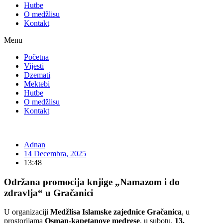
Hutbe
O medžlisu
Kontakt
Menu
Početna
Vijesti
Dzemati
Mektebi
Hutbe
O medžlisu
Kontakt
Adnan
14 Decembra, 2025
13:48
Održana promocija knjige „Namazom i do
zdravlja“ u Gračanici
U organizaciji
Medžlisa Islamske zajednice Gračanica
, u
prostorijama
Osman-kapetanove medrese
, u subotu,
13.