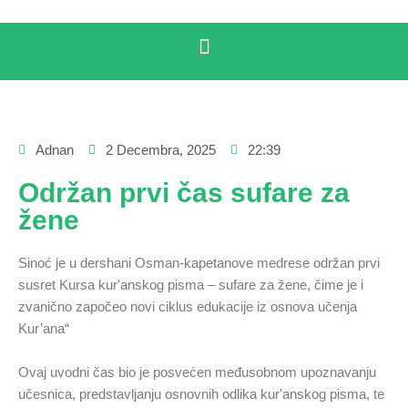
Adnan
2 Decembra, 2025
22:39
Održan prvi čas sufare za
žene
Sinoć je u dershani Osman-kapetanove medrese održan prvi
susret Kursa kur'anskog pisma – sufare za žene, čime je i
zvanično započeo novi ciklus edukacije iz osnova učenja
Kur’ana“
Ovaj uvodni čas bio je posvećen međusobnom upoznavanju
učesnica, predstavljanju osnovnih odlika kur'anskog pisma, te