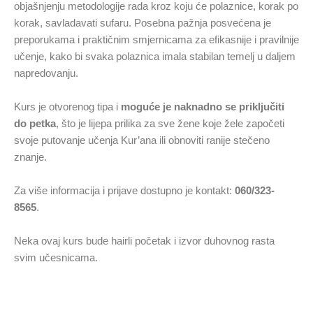
objašnjenju metodologije rada kroz koju će polaznice, korak po
korak, savladavati sufaru. Posebna pažnja posvećena je
preporukama i praktičnim smjernicama za efikasnije i pravilnije
učenje, kako bi svaka polaznica imala stabilan temelj u daljem
napredovanju.
Kurs je otvorenog tipa i
moguće je naknadno se priključiti
do petka
, što je lijepa prilika za sve žene koje žele započeti
svoje putovanje učenja Kur’ana ili obnoviti ranije stečeno
znanje.
Za više informacija i prijave dostupno je kontakt:
060/323-
8565
.
Neka ovaj kurs bude hairli početak i izvor duhovnog rasta
svim učesnicama.