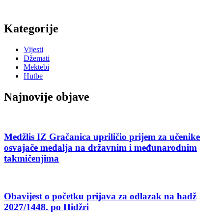
Kategorije
Vijesti
Džemati
Mektebi
Hutbe
Najnovije objave
Medžlis IZ Gračanica upriličio prijem za učenike
osvajače medalja na državnim i međunarodnim
takmičenjima
Obavijest o početku prijava za odlazak na hadž
2027/1448. po Hidžri