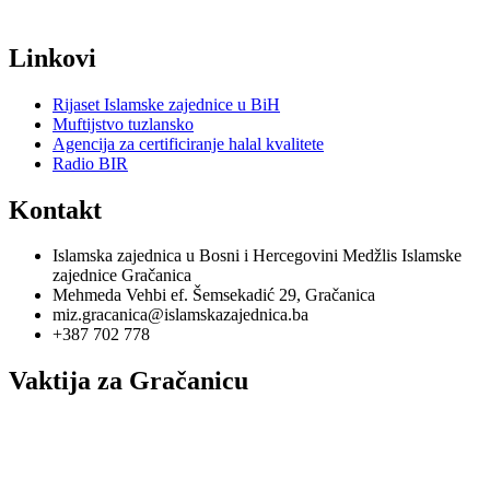
Linkovi
Rijaset Islamske zajednice u BiH
Muftijstvo tuzlansko
Agencija za certificiranje halal kvalitete
Radio BIR
Kontakt
Islamska zajednica u Bosni i Hercegovini Medžlis Islamske
zajednice Gračanica
Mehmeda Vehbi ef. Šemsekadić 29, Gračanica
miz.gracanica@islamskazajednica.ba
+387 702 778
Vaktija za Gračanicu
utorak, 11. oktobar 2022
15. rebi'u-l-evvel 1444