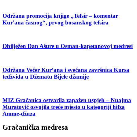
Održana promocija knjige „Tefsir – komentar
Kur'ana časnog“, prvog bosanskog tefsira
Obilježen Dan Ašure u Osman-kapetanovoj medresi
Održana Večer Kur’ana i svečana završnica Kursa
tedžvida u Džematu Bijele džamije
MIZ Gračanica ostvarila zapažen uspjeh – Nuajma
Muratović osvojila treće mjesto u kategoriji hifza
Amme-džuza
Gračanička medresa