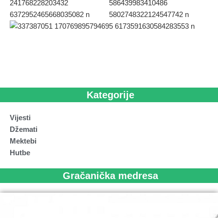
Kategorije
Vijesti
Džemati
Mektebi
Hutbe
Gračanička medresa