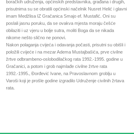
boračkih udruženja, općinskih predstavnika, građana i drugih,
prisutnima su se obratili općinski načelnik Nusret Helić i glavni
imam Medžlisa IZ Gračanica Smajo ef. Mustafić. Oni su
poslali jasnu poruku, da se ovakva mjesta moraju češće
obilaziti i uz vjeru u bolje sutra, moliti Boga
da se nikada
nikome nešto slično ne ponovi.
Nakon polaganja cvijeća i odavanja počasti, prisutni su obišli i
položili cvijeće i na mezar Adema Mustajbašića, prve civilne
žrtve odbrambeno-oslobodilačkog rata 1992.-1995. godine u
Gračanici, a potom i grob najmlađe civilne žrtve rata
1992.-1995., Đorđević Ivane, na Pravoslavnom groblju u
Varoši koji je prošle godine izgradilo Udruženje civilnih žrtava
rata.