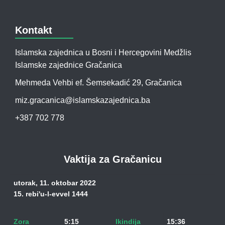
Kontakt
Islamska zajednica u Bosni i Hercegovini Medžlis
Islamske zajednice Gračanica
Mehmeda Vehbi ef. Šemsekadić 29, Gračanica
miz.gracanica@islamskazajednica.ba
+387 702 778
Vaktija za Gračanicu
utorak, 11. oktobar 2022
15. rebi'u-l-evvel 1444
Zora
5:15
Ikindija
15:36