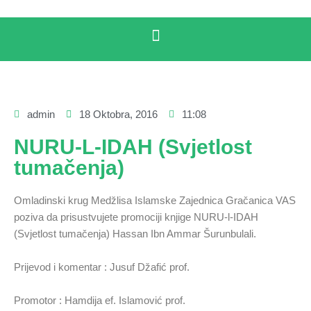
admin
18 Oktobra, 2016
11:08
NURU-L-IDAH (Svjetlost
tumačenja)
Omladinski krug Medžlisa Islamske Zajednica Gračanica VAS
poziva da prisustvujete promociji knjige NURU-l-IDAH
(Svjetlost tumačenja) Hassan Ibn Ammar Šurunbulali.
Prijevod i komentar : Jusuf Džafić prof.
Promotor : Hamdija ef. Islamović prof.