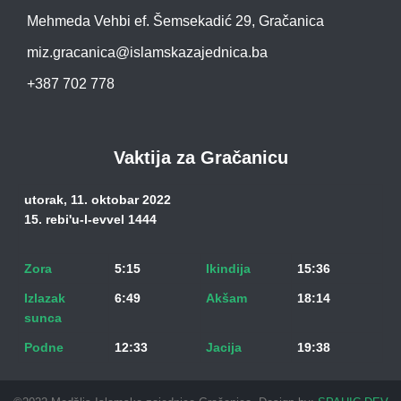
Mehmeda Vehbi ef. Šemsekadić 29, Gračanica
miz.gracanica@islamskazajednica.ba
+387 702 778
Vaktija za Gračanicu
utorak, 11. oktobar 2022
15. rebi'u-l-evvel 1444
Zora
5:15
Ikindija
15:36
Izlazak
6:49
Akšam
18:14
sunca
Podne
12:33
Jacija
19:38