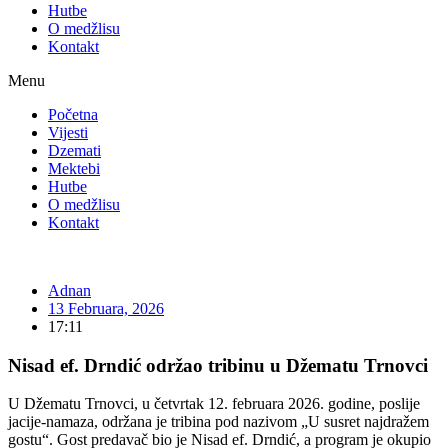
Hutbe
O medžlisu
Kontakt
Menu
Početna
Vijesti
Dzemati
Mektebi
Hutbe
O medžlisu
Kontakt
Adnan
13 Februara, 2026
17:11
Nisad ef. Drndić održao tribinu u Džematu Trnovci
U Džematu Trnovci, u četvrtak 12. februara 2026. godine, poslije
jacije-namaza, održana je tribina pod nazivom „U susret najdražem
gostu“. Gost predavač bio je Nisad ef. Drndić, a program je okupio