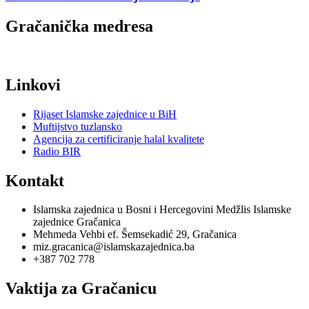
Gračanička medresa
Linkovi
Rijaset Islamske zajednice u BiH
Muftijstvo tuzlansko
Agencija za certificiranje halal kvalitete
Radio BIR
Kontakt
Islamska zajednica u Bosni i Hercegovini Medžlis Islamske
zajednice Gračanica
Mehmeda Vehbi ef. Šemsekadić 29, Gračanica
miz.gracanica@islamskazajednica.ba
+387 702 778
Vaktija za Gračanicu