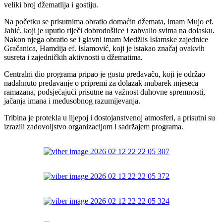
veliki broj džematlija i gostiju.
Na početku se prisutnima obratio domaćin džemata, imam Mujo ef.
Jahić, koji je uputio riječi dobrodošlice i zahvalio svima na dolasku.
Nakon njega obratio se i glavni imam Medžlis Islamske zajednice
Gračanica, Hamdija ef. Islamović, koji je istakao značaj ovakvih
susreta i zajedničkih aktivnosti u džematima.
Centralni dio programa pripao je gostu predavaču, koji je održao
nadahnuto predavanje o pripremi za dolazak mubarek mjeseca
ramazana, podsjećajući prisutne na važnost duhovne spremnosti,
jačanja imana i međusobnog razumijevanja.
Tribina je protekla u lijepoj i dostojanstvenoj atmosferi, a prisutni su
izrazili zadovoljstvo organizacijom i sadržajem programa.