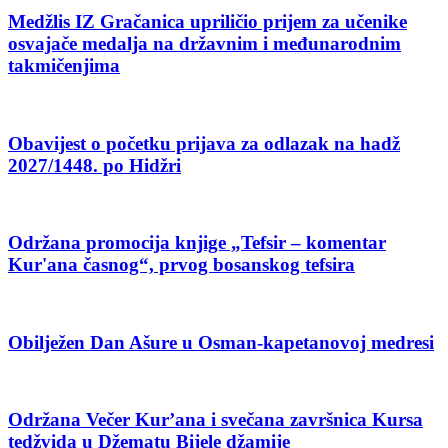
Medžlis IZ Gračanica upriličio prijem za učenike
osvajače medalja na državnim i međunarodnim
takmičenjima
Obavijest o početku prijava za odlazak na hadž
2027/1448. po Hidžri
Održana promocija knjige „Tefsir – komentar
Kur'ana časnog“, prvog bosanskog tefsira
Obilježen Dan Ašure u Osman-kapetanovoj medresi
Održana Večer Kur’ana i svečana završnica Kursa
tedžvida u Džematu Bijele džamije