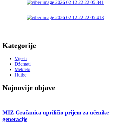
Kategorije
Vijesti
Džemati
Mektebi
Hutbe
Najnovije objave
MIZ Gračanica upriličio prijem za učenike
generacije