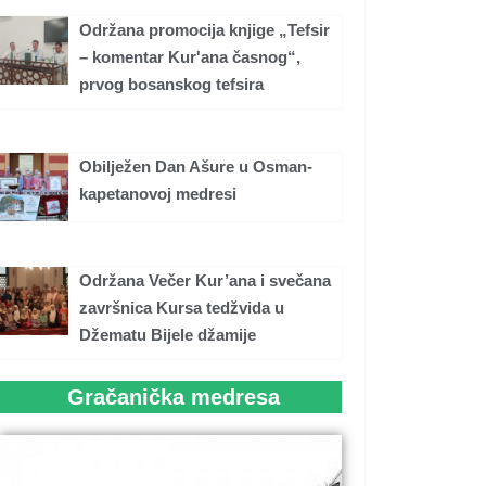
Održana promocija knjige „Tefsir
– komentar Kur'ana časnog“,
prvog bosanskog tefsira
Obilježen Dan Ašure u Osman-
kapetanovoj medresi
Održana Večer Kur’ana i svečana
završnica Kursa tedžvida u
Džematu Bijele džamije
Gračanička medresa