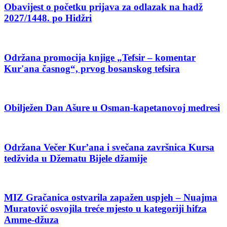
Obavijest o početku prijava za odlazak na hadž
2027/1448. po Hidžri
Održana promocija knjige „Tefsir – komentar
Kur'ana časnog“, prvog bosanskog tefsira
Obilježen Dan Ašure u Osman-kapetanovoj medresi
Održana Večer Kur’ana i svečana završnica Kursa
tedžvida u Džematu Bijele džamije
MIZ Gračanica ostvarila zapažen uspjeh – Nuajma
Muratović osvojila treće mjesto u kategoriji hifza
Amme-džuza