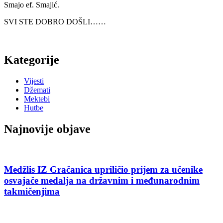
Smajo ef. Smajić.
SVI STE DOBRO DOŠLI……
Kategorije
Vijesti
Džemati
Mektebi
Hutbe
Najnovije objave
Medžlis IZ Gračanica upriličio prijem za učenike
osvajače medalja na državnim i međunarodnim
takmičenjima