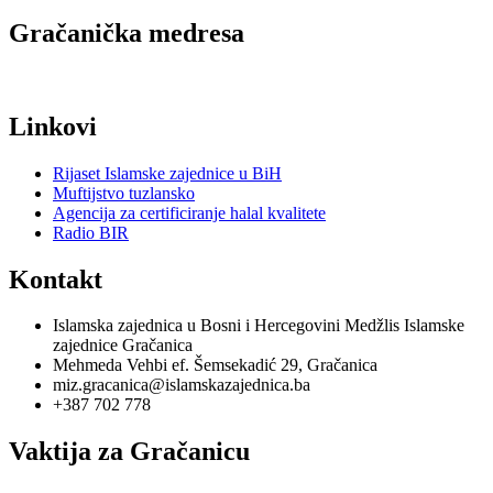
Gračanička medresa
Linkovi
Rijaset Islamske zajednice u BiH
Muftijstvo tuzlansko
Agencija za certificiranje halal kvalitete
Radio BIR
Kontakt
Islamska zajednica u Bosni i Hercegovini Medžlis Islamske
zajednice Gračanica
Mehmeda Vehbi ef. Šemsekadić 29, Gračanica
miz.gracanica@islamskazajednica.ba
+387 702 778
Vaktija za Gračanicu