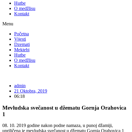
Hutbe
O medžlisu
Kontakt
Menu
Početna
Vijesti
Dzemati
Mektebi
Hutbe
O medžlisu
Kontakt
admin
21 Oktobra, 2019
06:18
Mevludska svečanost u džematu Gornja Orahovica
1
08. 10. 2019 godine nakon podne namaza, u punoj džamiji,
upriličena je mevludska svečanost u džematu Gornja Orahovica 1