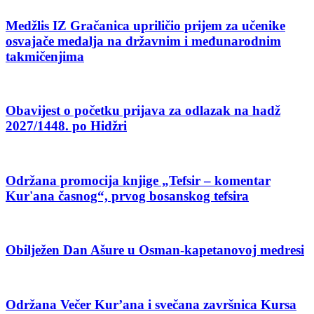
Medžlis IZ Gračanica upriličio prijem za učenike
osvajače medalja na državnim i međunarodnim
takmičenjima
Obavijest o početku prijava za odlazak na hadž
2027/1448. po Hidžri
Održana promocija knjige „Tefsir – komentar
Kur'ana časnog“, prvog bosanskog tefsira
Obilježen Dan Ašure u Osman-kapetanovoj medresi
Održana Večer Kur’ana i svečana završnica Kursa