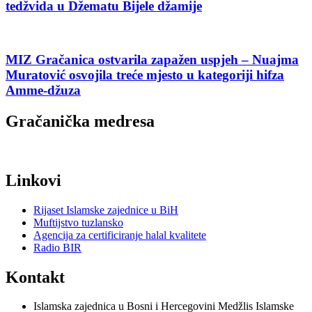
tedžvida u Džematu Bijele džamije
MIZ Gračanica ostvarila zapažen uspjeh – Nuajma
Muratović osvojila treće mjesto u kategoriji hifza
Amme-džuza
Gračanička medresa
Linkovi
Rijaset Islamske zajednice u BiH
Muftijstvo tuzlansko
Agencija za certificiranje halal kvalitete
Radio BIR
Kontakt
Islamska zajednica u Bosni i Hercegovini Medžlis Islamske