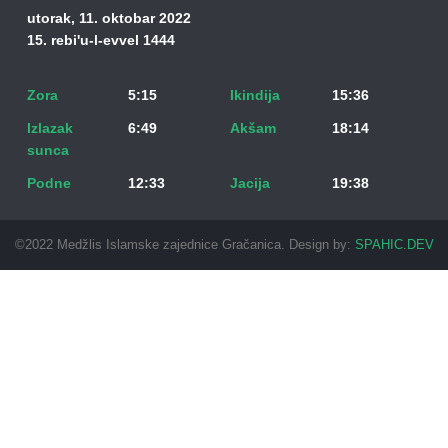
utorak, 11. oktobar 2022
15. rebi'u-l-evvel 1444
Zora
5:15
Ikindija
15:36
Izlazak
6:49
Akšam
18:14
sunca
Podne
12:33
Jacija
19:38
©2022 Medžlis Islamske zajednice Gračanica. Design by:
SPAHIC.DEV