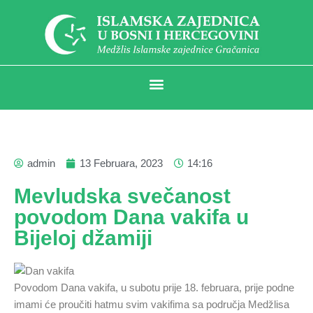
admin
13 Februara, 2023
14:16
Mevludska svečanost
povodom Dana vakifa u
Bijeloj džamiji
Povodom Dana vakifa, u subotu prije 18. februara, prije podne
imami će proučiti hatmu svim vakifima sa područja Medžlisa