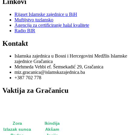
Linkovi
Rijaset Islamske zajednice u BiH
Muftijstvo tuzlansko
Agencija za certificiranje halal kvalitete
Radio BIR
Kontakt
Islamska zajednica u Bosni i Hercegovini Medžlis Islamske
zajednice Gračanica
Mehmeda Vehbi ef. Šemsekadić 29, Gračanica
miz.gracanica@islamskazajednica.ba
+387 702 778
Vaktija za Gračanicu
utorak, 11. oktobar 2022
15. rebi'u-l-evvel 1444
Zora
5:15
Ikindija
15:36
Izlazak sunca
6:49
Akšam
18:14