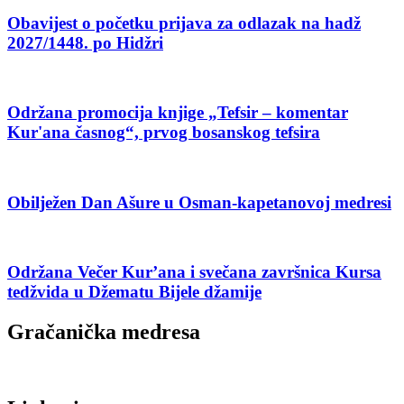
Obavijest o početku prijava za odlazak na hadž
2027/1448. po Hidžri
Održana promocija knjige „Tefsir – komentar
Kur'ana časnog“, prvog bosanskog tefsira
Obilježen Dan Ašure u Osman-kapetanovoj medresi
Održana Večer Kur’ana i svečana završnica Kursa
tedžvida u Džematu Bijele džamije
Gračanička medresa