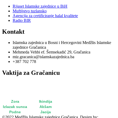
Rijaset Islamske zajednice u BiH
Muftijstvo tuzlansko
Agencija za certificiranje halal kvalitete
Radio BIR
Kontakt
Islamska zajednica u Bosni i Hercegovini Medžlis Islamske
zajednice Gračanica
Mehmeda Vehbi ef. Šemsekadić 29, Gračanica
miz.gracanica@islamskazajednica.ba
+387 702 778
Vaktija za Gračanicu
utorak, 11. oktobar 2022
15. rebi'u-l-evvel 1444
Zora
5:15
Ikindija
15:36
Izlazak sunca
6:49
Akšam
18:14
Podne
12:33
Jacija
19:38
©2022 Medžlis Islamske zajednice Gračanica. Design by: