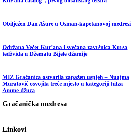
Kur'ana časnog“, prvog bosanskog tefsira
Obilježen Dan Ašure u Osman-kapetanovoj medresi
Održana Večer Kur’ana i svečana završnica Kursa
tedžvida u Džematu Bijele džamije
MIZ Gračanica ostvarila zapažen uspjeh – Nuajma
Muratović osvojila treće mjesto u kategoriji hifza
Amme-džuza
Gračanička medresa
Linkovi