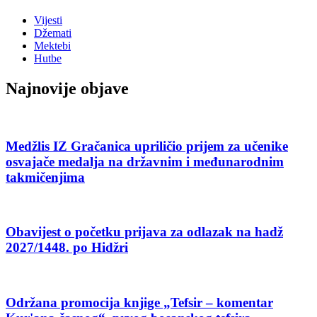
Vijesti
Džemati
Mektebi
Hutbe
Najnovije objave
Medžlis IZ Gračanica upriličio prijem za učenike
osvajače medalja na državnim i međunarodnim
takmičenjima
Obavijest o početku prijava za odlazak na hadž
2027/1448. po Hidžri
Održana promocija knjige „Tefsir – komentar