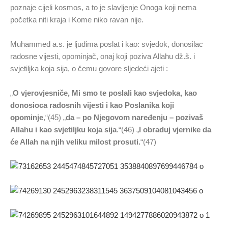
poznaje cijeli kosmos, a to je slavljenje Onoga koji nema
početka niti kraja i Kome niko ravan nije.
Muhammed a.s. je ljudima poslat i kao: svjedok, donosilac
radosne vijesti, opominjač, onaj koji poziva Allahu dž.š. i
svjetiljka koja sija, o čemu govore sljedeći ajeti :
„
O vjerovjesniče, Mi smo te poslali kao svjedoka, kao
donosioca radosnih vijesti i kao Poslanika koji
opominje
,“(45) „
da – po Njegovom naređenju – pozivaš
Allahu i kao svjetiljku koja sija
.“(46) „
I obraduj vjernike da
će Allah na njih veliku milost prosuti.
“(47)