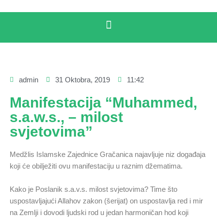
admin
31 Oktobra, 2019
11:42
Manifestacija “Muhammed,
s.a.w.s., – milost
svjetovima”
Medžlis Islamske Zajednice Gračanica najavljuje niz događaja
koji će obilježiti ovu manifestaciju u raznim džematima.
Kako je Poslanik s.a.v.s. milost svjetovima? Time što
uspostavljajući Allahov zakon (šerijat) on uspostavlja red i mir
na Zemlji i dovodi ljudski rod u jedan harmoničan hod koji