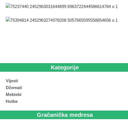
Kategorije
Vijesti
Džemati
Mektebi
Hutbe
Gračanička medresa