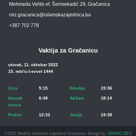
Mehmeda Vehbi ef. Šemsekadić 29, Gračanica
miz.gracanica@islamskazajednica.ba
+387 702 778
Vaktija za Gračanicu
utorak, 11. oktobar 2022
15. rebi'u-l-evvel 1444
Zora
5:15
Ikindija
15:36
Izlazak
6:49
Akšam
18:14
sunca
Podne
12:33
Jacija
19:38
©2022 Medžlis Islamske zajednice Gračanica. Design by:
SPAHIC.DEV