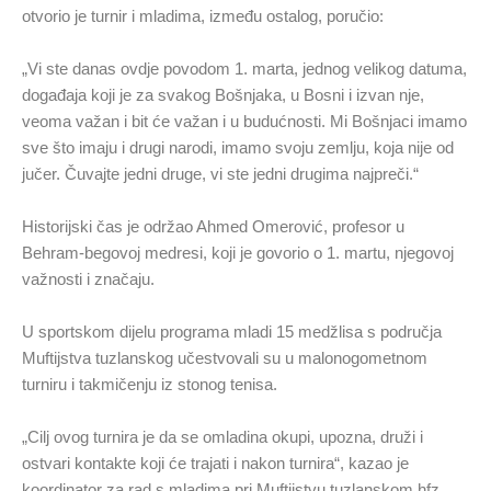
otvorio je turnir i mladima, između ostalog, poručio:
„Vi ste danas ovdje povodom 1. marta, jednog velikog datuma,
događaja koji je za svakog Bošnjaka, u Bosni i izvan nje,
veoma važan i bit će važan i u budućnosti. Mi Bošnjaci imamo
sve što imaju i drugi narodi, imamo svoju zemlju, koja nije od
jučer. Čuvajte jedni druge, vi ste jedni drugima najpreči.“
Historijski čas je održao Ahmed Omerović, profesor u
Behram-begovoj medresi, koji je govorio o 1. martu, njegovoj
važnosti i značaju.
U sportskom dijelu programa mladi 15 medžlisa s područja
Muftijstva tuzlanskog učestvovali su u malonogometnom
turniru i takmičenju iz stonog tenisa.
„Cilj ovog turnira je da se omladina okupi, upozna, druži i
ostvari kontakte koji će trajati i nakon turnira“, kazao je
koordinator za rad s mladima pri Muftijstvu tuzlanskom hfz.