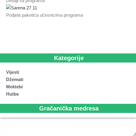
Detalji sa programa
Podjela paketića učesnicima programa
Kategorije
Vijesti
Džemati
Mektebi
Hutbe
Gračanička medresa