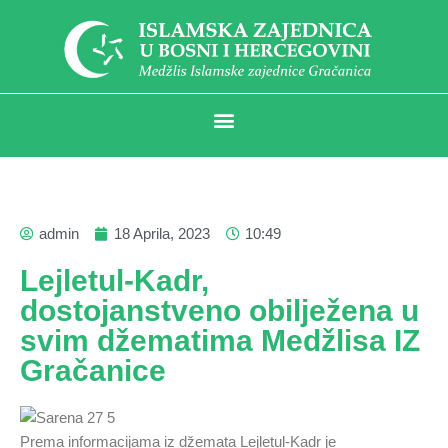
admin
18 Aprila, 2023
10:49
Lejletul-Kadr,
dostojanstveno obilježena u
svim džematima Medžlisa IZ
Gračanice
Prema informacijama iz džemata Lejletul-Kadr je