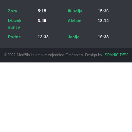
Zora
5:15
Ikindija
15:36
Izlazak
6:49
Akšam
18:14
sunca
Podne
12:33
Jacija
19:38
©2022 Medžlis Islamske zajednice Gračanica. Design by:
SPAHIC.DEV