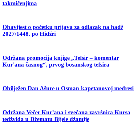
takmičenjima
Obavijest o početku prijava za odlazak na hadž
2027/1448. po Hidžri
Održana promocija knjige „Tefsir – komentar
Kur'ana časnog“, prvog bosanskog tefsira
Obilježen Dan Ašure u Osman-kapetanovoj medresi
Održana Večer Kur’ana i svečana završnica Kursa
tedžvida u Džematu Bijele džamije