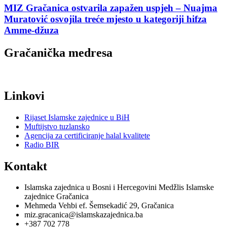
MIZ Gračanica ostvarila zapažen uspjeh – Nuajma
Muratović osvojila treće mjesto u kategoriji hifza
Amme-džuza
Gračanička medresa
Linkovi
Rijaset Islamske zajednice u BiH
Muftijstvo tuzlansko
Agencija za certificiranje halal kvalitete
Radio BIR
Kontakt
Islamska zajednica u Bosni i Hercegovini Medžlis Islamske
zajednice Gračanica
Mehmeda Vehbi ef. Šemsekadić 29, Gračanica
miz.gracanica@islamskazajednica.ba
+387 702 778