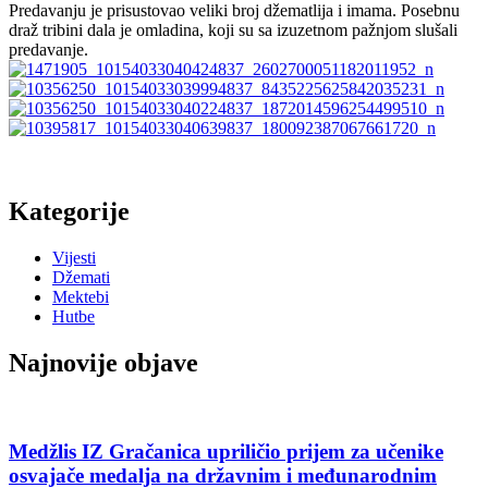
Predavanju je prisustovao veliki broj džematlija i imama. Posebnu
draž tribini dala je omladina, koji su sa izuzetnom pažnjom slušali
predavanje.
Kategorije
Vijesti
Džemati
Mektebi
Hutbe
Najnovije objave
Medžlis IZ Gračanica upriličio prijem za učenike
osvajače medalja na državnim i međunarodnim