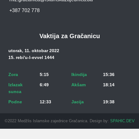
+387 702 778
Vaktija za Gračanicu
utorak, 11. oktobar 2022
15. rebi'u-l-evvel 1444
Zora
5:15
Ikindija
15:36
Izlazak
6:49
Akšam
18:14
sunca
Podne
12:33
Jacija
19:38
©2022 Medžlis Islamske zajednice Gračanica. Design by:
SPAHIC.DEV