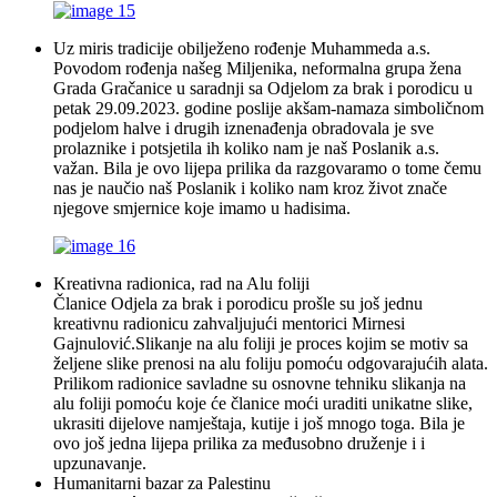
Uz miris tradicije obilježeno rođenje Muhammeda a.s.
Povodom rođenja našeg Miljenika, neformalna grupa žena
Grada Gračanice u saradnji sa Odjelom za brak i porodicu u
petak 29.09.2023. godine poslije akšam-namaza simboličnom
podjelom halve i drugih iznenađenja obradovala je sve
prolaznike i potsjetila ih koliko nam je naš Poslanik a.s.
važan. Bila je ovo lijepa prilika da razgovaramo o tome čemu
nas je naučio naš Poslanik i koliko nam kroz život znače
njegove smjernice koje imamo u hadisima.
Kreativna radionica, rad na Alu foliji
Članice Odjela za brak i porodicu prošle su još jednu
kreativnu radionicu zahvaljujući mentorici Mirnesi
Gajnulović.Slikanje na alu foliji je proces kojim se motiv sa
željene slike prenosi na alu foliju pomoću odgovarajućih alata.
Prilikom radionice savladne su osnovne tehniku slikanja na
alu foliji pomoću koje će članice moći uraditi unikatne slike,
ukrasiti dijelove namještaja, kutije i još mnogo toga. Bila je
ovo još jedna lijepa prilika za međusobno druženje i i
upzunavanje.
Humanitarni bazar za Palestinu