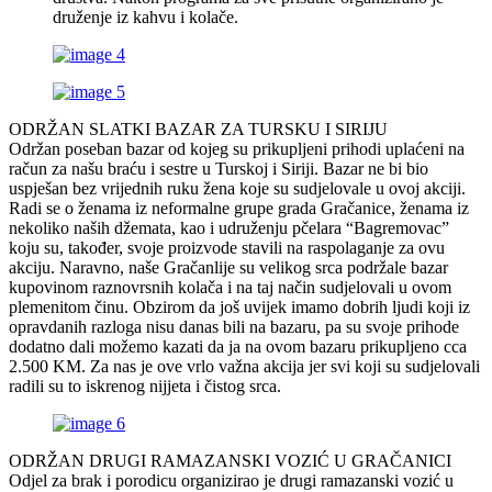
druženje iz kahvu i kolače.
ODRŽAN SLATKI BAZAR ZA TURSKU I SIRIJU
Održan poseban bazar od kojeg su prikupljeni prihodi uplaćeni na
račun za našu braću i sestre u Turskoj i Siriji. Bazar ne bi bio
uspješan bez vrijednih ruku žena koje su sudjelovale u ovoj akciji.
Radi se o ženama iz neformalne grupe grada Gračanice, ženama iz
nekoliko naših džemata, kao i udruženju pčelara “Bagremovac”
koju su, također, svoje proizvode stavili na raspolaganje za ovu
akciju. Naravno, naše Gračanlije su velikog srca podržale bazar
kupovinom raznovrsnih kolača i na taj način sudjelovali u ovom
plemenitom činu. Obzirom da još uvijek imamo dobrih ljudi koji iz
opravdanih razloga nisu danas bili na bazaru, pa su svoje prihode
dodatno dali možemo kazati da ja na ovom bazaru prikupljeno cca
2.500 KM. Za nas je ove vrlo važna akcija jer svi koji su sudjelovali
radili su to iskrenog nijjeta i čistog srca.
ODRŽAN DRUGI RAMAZANSKI VOZIĆ U GRAČANICI
Odjel za brak i porodicu organizirao je drugi ramazanski vozić u