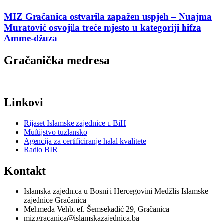
MIZ Gračanica ostvarila zapažen uspjeh – Nuajma
Muratović osvojila treće mjesto u kategoriji hifza
Amme-džuza
Gračanička medresa
Linkovi
Rijaset Islamske zajednice u BiH
Muftijstvo tuzlansko
Agencija za certificiranje halal kvalitete
Radio BIR
Kontakt
Islamska zajednica u Bosni i Hercegovini Medžlis Islamske
zajednice Gračanica
Mehmeda Vehbi ef. Šemsekadić 29, Gračanica
miz.gracanica@islamskazajednica.ba