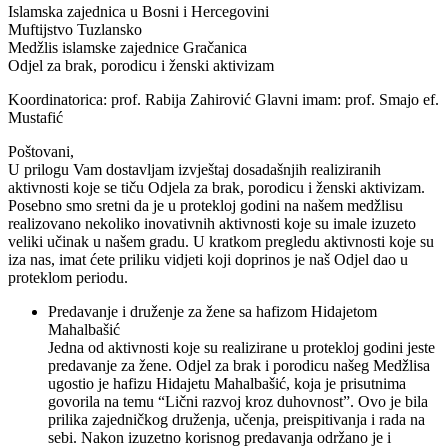
Islamska zajednica u Bosni i Hercegovini
Muftijstvo Tuzlansko
Medžlis islamske zajednice Gračanica
Odjel za brak, porodicu i ženski aktivizam
Koordinatorica: prof. Rabija Zahirović Glavni imam: prof. Smajo ef.
Mustafić
Poštovani,
U prilogu Vam dostavljam izvještaj dosadašnjih realiziranih
aktivnosti koje se tiču Odjela za brak, porodicu i ženski aktivizam.
Posebno smo sretni da je u protekloj godini na našem medžlisu
realizovano nekoliko inovativnih aktivnosti koje su imale izuzeto
veliki učinak u našem gradu. U kratkom pregledu aktivnosti koje su
iza nas, imat ćete priliku vidjeti koji doprinos je naš Odjel dao u
proteklom periodu.
Predavanje i druženje za žene sa hafizom Hidajetom
Mahalbašić
Jedna od aktivnosti koje su realizirane u protekloj godini jeste
predavanje za žene. Odjel za brak i porodicu našeg Medžlisa
ugostio je hafizu Hidajetu Mahalbašić, koja je prisutnima
govorila na temu “Lični razvoj kroz duhovnost”. Ovo je bila
prilika zajedničkog druženja, učenja, preispitivanja i rada na
sebi. Nakon izuzetno korisnog predavanja održano je i