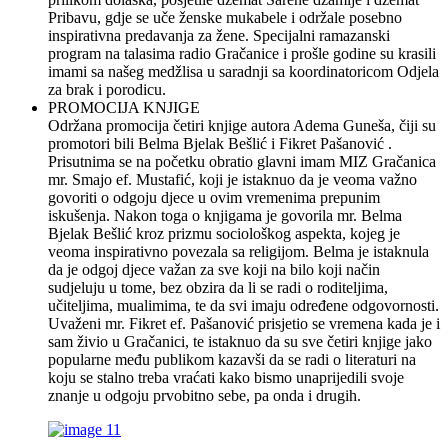
Pribavu, gdje se uče ženske mukabele i održale posebno
inspirativna predavanja za žene. Specijalni ramazanski
program na talasima radio Gračanice i prošle godine su krasili
imami sa našeg medžlisa u saradnji sa koordinatoricom Odjela
za brak i porodicu.
PROMOCIJA KNJIGE
Održana promocija četiri knjige autora Adema Guneša, čiji su
promotori bili Belma Bjelak Bešlić i Fikret Pašanović .
Prisutnima se na početku obratio glavni imam MIZ Gračanica
mr. Smajo ef. Mustafić, koji je istaknuo da je veoma važno
govoriti o odgoju djece u ovim vremenima prepunim
iskušenja. Nakon toga o knjigama je govorila mr. Belma
Bjelak Bešlić kroz prizmu sociološkog aspekta, kojeg je
veoma inspirativno povezala sa religijom. Belma je istaknula
da je odgoj djece važan za sve koji na bilo koji način
sudjeluju u tome, bez obzira da li se radi o roditeljima,
učiteljima, mualimima, te da svi imaju određene odgovornosti.
Uvaženi mr. Fikret ef. Pašanović prisjetio se vremena kada je i
sam živio u Gračanici, te istaknuo da su sve četiri knjige jako
popularne među publikom kazavši da se radi o literaturi na
koju se stalno treba vraćati kako bismo unaprijedili svoje
znanje u odgoju prvobitno sebe, pa onda i drugih.