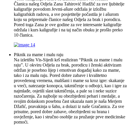
Članica našeg Odjela Zana Tahirović Hadžić za sve ljubitelje
kaligrafije povodom Jevmi-ašure održala je izložbu
kaligrafskih radova, a sve posjetitelje počastila je i ašurom
koju su pripremale članice našeg Odjela za brak i porodicu.
Pored toga Zana je ove godine za sve interesante kaligrafije
održala i kurs kaligrafije i na taj način obuku je prošlo preko
10 članica.
Piknik za mame i malu raju
Na izletištu Vis-Sijedi krš realiziran “Piknik za mame i malu
raju”. U okviru Odjela za brak, porodicu i ženski aktivizam
održan je posebno lijep i emotivan događaj kako za mame,
tako i za malu raju. Pored dobre zabave i kvalitetno
provedenog vremena, mališani i mame su kroz igre: skakanje
u vreći, natezanje konopca, takmičenje u odbojci, kao i igre za
najmlađe, osjetili slast takmičenja, a pale su i neke suzice
razočarenja. Za najbolje su obezbjeđeni pehari i medalje, a
svojim dolaskom posebnu čast ukazala nam je naša Merjem
Džafić, pravakinja u šahu, a dolazi iz naše Gračanica. Za sve
prisutne, pored dobre zabave, obezbjeđeni su hrana i
osvježenje, kao i stručno osoblje za pružanje prve medicinske
pomoći.