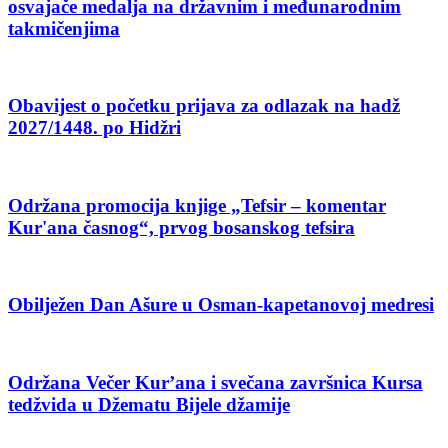
osvajače medalja na državnim i međunarodnim
takmičenjima
Obavijest o početku prijava za odlazak na hadž
2027/1448. po Hidžri
Održana promocija knjige „Tefsir – komentar
Kur'ana časnog“, prvog bosanskog tefsira
Obilježen Dan Ašure u Osman-kapetanovoj medresi
Održana Večer Kur’ana i svečana završnica Kursa
tedžvida u Džematu Bijele džamije