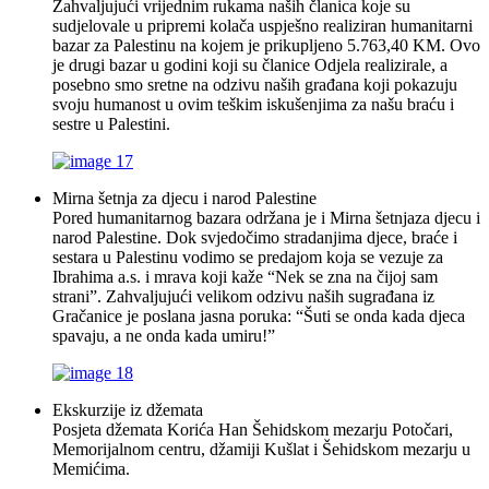
Zahvaljujući vrijednim rukama naših članica koje su
sudjelovale u pripremi kolača uspješno realiziran humanitarni
bazar za Palestinu na kojem je prikupljeno 5.763,40 KM. Ovo
je drugi bazar u godini koji su članice Odjela realizirale, a
posebno smo sretne na odzivu naših građana koji pokazuju
svoju humanost u ovim teškim iskušenjima za našu braću i
sestre u Palestini.
Mirna šetnja za djecu i narod Palestine
Pored humanitarnog bazara održana je i Mirna šetnjaza djecu i
narod Palestine. Dok svjedočimo stradanjima djece, braće i
sestara u Palestinu vodimo se predajom koja se vezuje za
Ibrahima a.s. i mrava koji kaže “Nek se zna na čijoj sam
strani”. Zahvaljujući velikom odzivu naših sugrađana iz
Gračanice je poslana jasna poruka: “Šuti se onda kada djeca
spavaju, a ne onda kada umiru!”
Ekskurzije iz džemata
Posjeta džemata Korića Han Šehidskom mezarju Potočari,
Memorijalnom centru, džamiji Kušlat i Šehidskom mezarju u
Memićima.