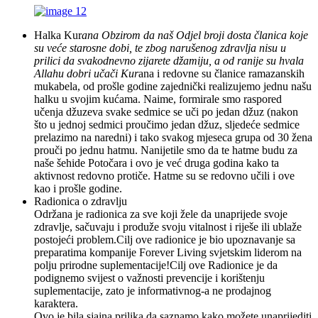
Halka Kur
ana Obzirom da naš Odjel broji dosta članica koje
su veće starosne dobi, te zbog narušenog zdravlja nisu u
prilici da svakodnevno zijarete džamiju, a od ranije su hvala
Allahu dobri učači Kur
ana i redovne su članice ramazanskih
mukabela, od prošle godine zajednički realizujemo jednu našu
halku u svojim kućama. Naime, formirale smo raspored
učenja džuzeva svake sedmice se uči po jedan džuz (nakon
što u jednoj sedmici proučimo jedan džuz, sljedeće sedmice
prelazimo na naredni) i tako svakog mjeseca grupa od 30 žena
prouči po jednu hatmu. Nanijetile smo da te hatme budu za
naše šehide Potočara i ovo je već druga godina kako ta
aktivnost redovno protiče. Hatme su se redovno učili i ove
kao i prošle godine.
Radionica o zdravlju
Održana je radionica za sve koji žele da unaprijede svoje
zdravlje, sačuvaju i produže svoju vitalnost i riješe ili ublaže
postojeći problem.Cilj ove radionice je bio upoznavanje sa
preparatima kompanije Forever Living svjetskim liderom na
polju prirodne suplementacije!Cilj ove Radionice je da
podignemo svijest o važnosti prevencije i korištenju
suplementacije, zato je informativnog-a ne prodajnog
karaktera.
Ovo je bila sjajna prilika da saznamo kako možete unaprijediti