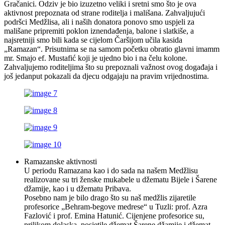
Gračanici. Odziv je bio izuzetno veliki i sretni smo što je ova
aktivnost prepoznata od strane roditelja i mališana. Zahvaljujući
podršci Medžlisa, ali i naših donatora ponovo smo uspjeli za
mališane pripremiti poklon iznendađenja, balone i slatkiše, a
najsretniji smo bili kada se cijelom Čaršijom učila kasida
„Ramazan“. Prisutnima se na samom početku obratio glavni imamm
mr. Smajo ef. Mustafić koji je ujedno bio i na čelu kolone.
Zahvaljujemo roditeljima što su prepoznali važnost ovog događaja i
još jedanput pokazali da djecu odgajaju na pravim vrijednostima.
Ramazanske aktivnosti
U periodu Ramazana kao i do sada na našem Medžlisu
realizovane su tri ženske mukabele u džematu Bijele i Šarene
džamije, kao i u džematu Pribava.
Posebno nam je bilo drago što su naš medžlis zijaretile
profesorice „Behram-begove medrese“ u Tuzli: prof. Azra
Fazlović i prof. Emina Hatunić. Cijenjene profesorice su,
prilikom dolaska, posjetile džemat Šarene džamije i džemat