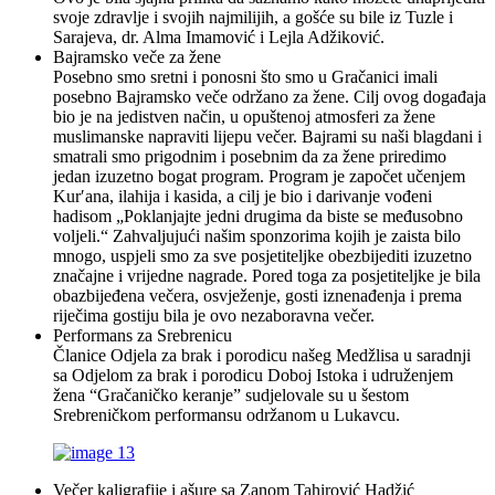
svoje zdravlje i svojih najmilijih, a gošće su bile iz Tuzle i
Sarajeva, dr. Alma Imamović i Lejla Adžiković.
Bajramsko veče za žene
Posebno smo sretni i ponosni što smo u Gračanici imali
posebno Bajramsko veče održano za žene. Cilj ovog događaja
bio je na jedistven način, u opuštenoj atmosferi za žene
muslimanske napraviti lijepu večer. Bajrami su naši blagdani i
smatrali smo prigodnim i posebnim da za žene priredimo
jedan izuzetno bogat program. Program je započet učenjem
Kur′ana, ilahija i kasida, a cilj je bio i darivanje vođeni
hadisom „Poklanjajte jedni drugima da biste se međusobno
voljeli.“ Zahvaljujući našim sponzorima kojih je zaista bilo
mnogo, uspjeli smo za sve posjetiteljke obezbijediti izuzetno
značajne i vrijedne nagrade. Pored toga za posjetiteljke je bila
obazbijeđena večera, osvježenje, gosti iznenađenja i prema
riječima gostiju bila je ovo nezaboravna večer.
Performans za Srebrenicu
Članice Odjela za brak i porodicu našeg Medžlisa u saradnji
sa Odjelom za brak i porodicu Doboj Istoka i udruženjem
žena “Gračaničko keranje” sudjelovale su u šestom
Srebreničkom performansu održanom u Lukavcu.
Večer kaligrafije i ašure sa Zanom Tahirović Hadžić