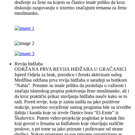
druženje za žene na kojem su članice imale priliku da kroz
diskusiju razgovaraju o izizetno značajnim temama za ženu
muslimanku.
Revija hidžaba
ODRŽANA PRVA REVIJA HIDŽABA U GRAČANICI
Ispred Odjela za brak, porodicu i ženski aktivizam našeg
Medžlisa održana prva revija hidžaba u saradnji sa butikom
“Nahla”. Prisutne su imale priliku da poslušaju o važnosti i
značaju islamskog propisa pokrivanja žene muslimanke, ali i
da kroz praktični prikaz stavljanja hidžaba nauče kako se to
radi. Pored revije, koja je zaista naišla na jako pozitivne
reakcije, posebno osvježenje samog programa bile su izvedbe
ilahija i kasida koje su izvele članice hora “El-Emin” iz
Škahovice. Putem video-projekcije pogledan je kratak fim
koji govori o ženama sa hidžabom koje obavljaju različite
poslove, a pri tome su jako priznate i poštovane od strane
društva. Nakon programa za sve prisutne organizirano je