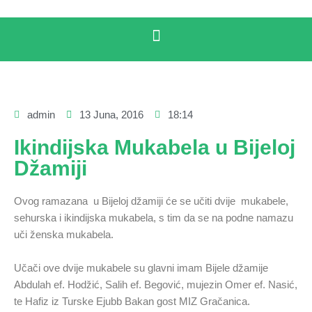
admin
13 Juna, 2016
18:14
Ikindijska Mukabela u Bijeloj
Džamiji
Ovog ramazana u Bijeloj džamiji će se učiti dvije mukabele,
sehurska i ikindijska mukabela, s tim da se na podne namazu
uči ženska mukabela.
Učači ove dvije mukabele su glavni imam Bijele džamije
Abdulah ef. Hodžić, Salih ef. Begović, mujezin Omer ef. Nasić,
te Hafiz iz Turske Ejubb Bakan gost MIZ Gračanica.