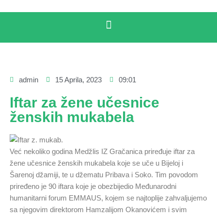
admin
15 Aprila, 2023
09:01
Iftar za žene učesnice
ženskih mukabela
Već nekoliko godina Medžlis IZ Gračanica priređuje iftar za
žene učesnice ženskih mukabela koje se uče u Bijeloj i
Šarenoj džamiji, te u džematu Pribava i Soko. Tim povodom
priređeno je 90 iftara koje je obezbijedio Međunarodni
humanitarni forum EMMAUS, kojem se najtoplije zahvaljujemo
sa njegovim direktorom Hamzalijom Okanovićem i svim