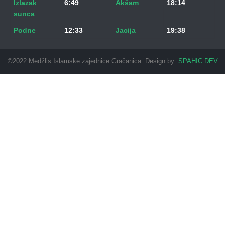
Izlazak
6:49
Akšam
18:14
sunca
Podne
12:33
Jacija
19:38
©2022 Medžlis Islamske zajednice Gračanica. Design by:
SPAHIC.DEV