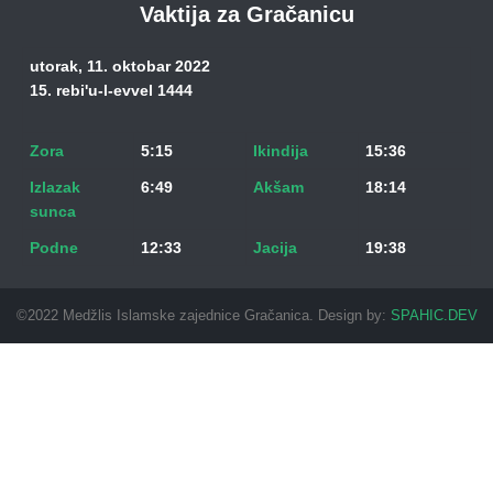
Vaktija za Gračanicu
utorak, 11. oktobar 2022
15. rebi'u-l-evvel 1444
Zora
5:15
Ikindija
15:36
Izlazak
6:49
Akšam
18:14
sunca
Podne
12:33
Jacija
19:38
©2022 Medžlis Islamske zajednice Gračanica. Design by:
SPAHIC.DEV