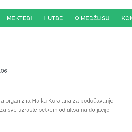
MEKTEBI
HUTBE
O MEDŽLISU
KO
:06
ca organizira Halku Kura'ana za podučavanje
a za sve uzraste petkom od akšama do jacije