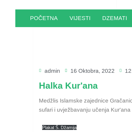
POČETNA
VIJESTI
DZEMATI
admin
16 Oktobra, 2022
12
Halka Kur'ana
Medžlis Islamske zajednice Gračani
sufari i uvježbavanju učenja Kur'an
Plakat Š. Džamija