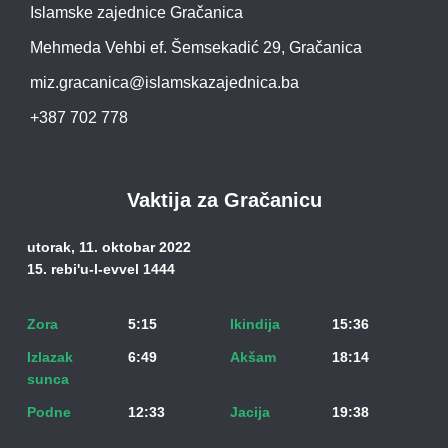
Islamske zajednice Gračanica
Mehmeda Vehbi ef. Šemsekadić 29, Gračanica
miz.gracanica@islamskazajednica.ba
+387 702 778
Vaktija za Gračanicu
utorak, 11. oktobar 2022
15. rebi'u-l-evvel 1444
Zora
5:15
Ikindija
15:36
Izlazak
6:49
Akšam
18:14
sunca
Podne
12:33
Jacija
19:38