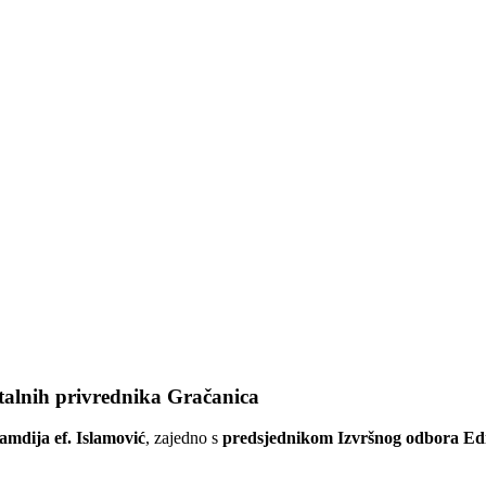
talnih privrednika Gračanica
amdija ef. Islamović
, zajedno s
predsjednikom Izvršnog odbora E