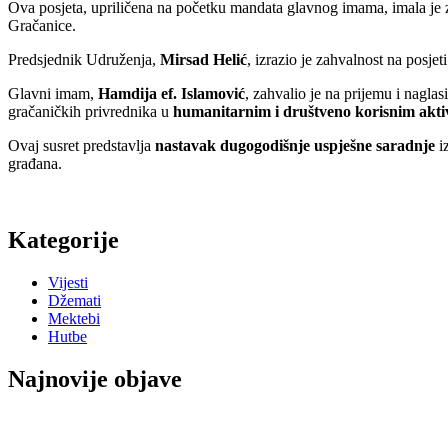
Ova posjeta, upriličena na početku mandata glavnog imama, imala je z
Gračanice.
Predsjednik Udruženja,
Mirsad Helić
, izrazio je zahvalnost na posjet
Glavni imam,
Hamdija ef. Islamović
, zahvalio je na prijemu i nagl
gračaničkih privrednika u
humanitarnim i društveno korisnim akt
Ovaj susret predstavlja
nastavak dugogodišnje uspješne saradnje
i
građana.
Kategorije
Vijesti
Džemati
Mektebi
Hutbe
Najnovije objave