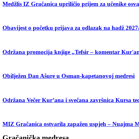
Medžlis IZ Gračanica upriličio prijem za učenike o
Obavijest o početku prijava za odlazak na hadž 2027
Održana promocija knjige „Tefsir – komentar Kur'an
Obilježen Dan Ašure u Osman-kapetanovoj medresi
Održana Večer Kur’ana i svečana završnica Kursa te
MIZ Gračanica ostvarila zapažen uspjeh – Nuajma Mur
Gračanička medresa