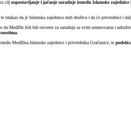
a cilj
uspostavljanje i jačanje saradnje između Islamske zajednice 
i te istakao da je Islamska zajednica stub društva i da će privrednici i dal
asio da Medžlis želi biti otvoren za saradnju sa svim ustanovama i udru
ivnostima
.
zmeđu Medžlisa Islamske zajednice i privrednika Gračanice, te
podstic