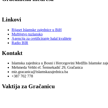
Linkovi
Rijaset Islamske zajednice u BiH
Muftijstvo tuzlansko
Agencija za certificiranje halal kvalitete
Radio BIR
Kontakt
Islamska zajednica u Bosni i Hercegovini Medžlis Islamske za
Mehmeda Vehbi ef. Šemsekadić 29, Gračanica
miz.gracanica@islamskazajednica.ba
+387 702 778
Vaktija za Gračanicu
utorak, 11. oktobar 2022
15. rebi'u-l-evvel 1444