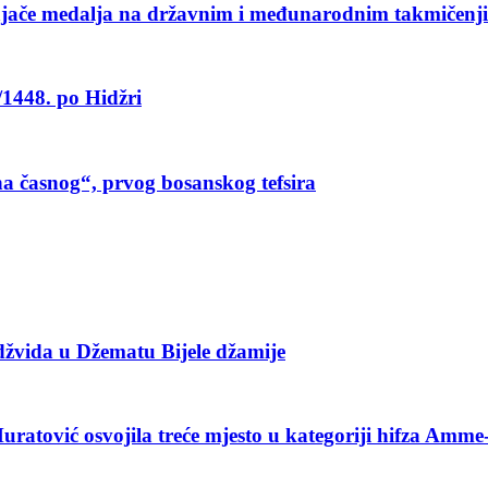
svajače medalja na državnim i međunarodnim takmičenj
/1448. po Hidžri
a časnog“, prvog bosanskog tefsira
džvida u Džematu Bijele džamije
atović osvojila treće mjesto u kategoriji hifza Amme