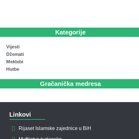
Kategorije
Vijesti
Džemati
Mektebi
Hutbe
Gračanička medresa
Linkovi
Rijaset Islamske zajednice u BiH