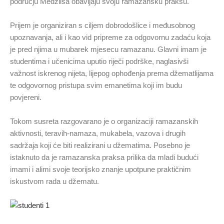
području Medžlisa obavljaju svoju ramazansku praksu.
Prijem je organiziran s ciljem dobrodošlice i međusobnog
upoznavanja, ali i kao vid pripreme za odgovornu zadaću koja
je pred njima u mubarek mjesecu ramazanu. Glavni imam je
studentima i učenicima uputio riječi podrške, naglasivši
važnost iskrenog nijeta, lijepog ophođenja prema džematlijama
te odgovornog pristupa svim emanetima koji im budu
povjereni.
Tokom susreta razgovarano je o organizaciji ramazanskih
aktivnosti, teravih-namaza, mukabela, vazova i drugih
sadržaja koji će biti realizirani u džematima. Posebno je
istaknuto da je ramazanska praksa prilika da mladi budući
imami i alimi svoje teorijsko znanje upotpune praktičnim
iskustvom rada u džematu.