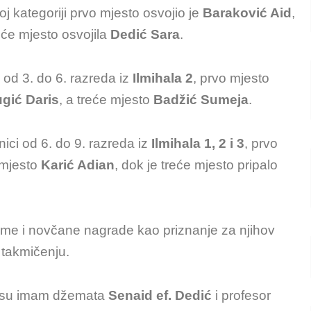
oj kategoriji prvo mjesto osvojio je
Baraković Aid
,
reće mjesto osvojila
Dedić Sara
.
i od 3. do 6. razreda iz
Ilmihala 2
, prvo mjesto
gić Daris
, a treće mjesto
Badžić Sumeja
.
znici od 6. do 9. razreda iz
Ilmihala 1, 2 i 3
, prvo
 mjesto
Karić Adian
, dok je treće mjesto pripalo
ome i novčane nagrade kao priznanje za njihov
 takmičenju.
ili su imam džemata
Senaid ef. Dedić
i profesor