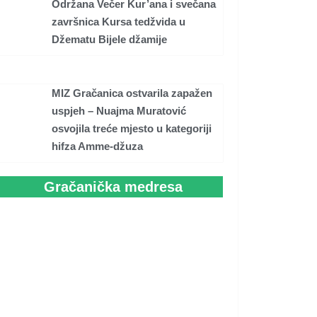
Održana Večer Kur’ana i svečana
završnica Kursa tedžvida u
Džematu Bijele džamije
MIZ Gračanica ostvarila zapažen
uspjeh – Nuajma Muratović
osvojila treće mjesto u kategoriji
hifza Amme-džuza
Gračanička medresa