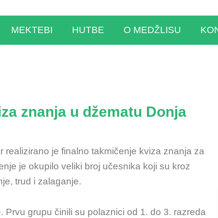
MEKTEBI
HUTBE
O MEDŽLISU
KO
iza znanja u džematu Donja
ealizirano je finalno takmičenje kviza znanja za
e je okupilo veliki broj učesnika koji su kroz
je, trud i zalaganje.
pe. Prvu grupu činili su polaznici od 1. do 3. razreda