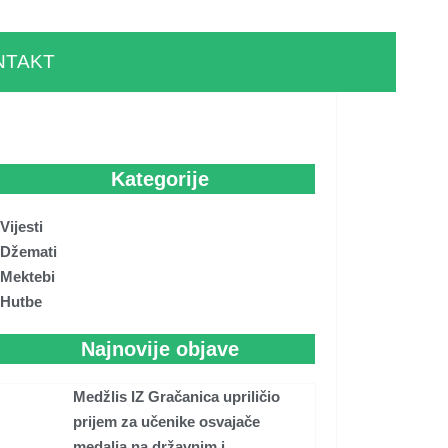
NTAKT
Kategorije
Vijesti
Džemati
Mektebi
Hutbe
Najnovije objave
Medžlis IZ Gračanica upriličio
prijem za učenike osvajače
medalja na državnim i