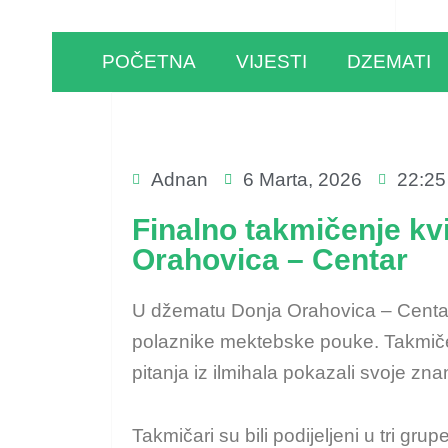
POČETNA
VIJESTI
DZEMATI
Adnan
6 Marta, 2026
22:25
Finalno takmičenje kv
Orahovica – Centar
U džematu Donja Orahovica – Centar r
polaznike mektebske pouke. Takmičenj
pitanja iz ilmihala pokazali svoje znan
Takmičari su bili podijeljeni u tri gru