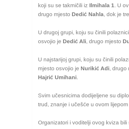
koji su se takmičili iz
Ilmihala 1
. U ov
drugo mjesto
Dedić Nahla
, dok je t
U drugoj grupi, koju su činili polaznic
osvojio je
Dedić Ali
, drugo mjesto
Du
U najstarijoj grupi, koju su činili pola
mjesto osvojio je
Nurikić Adi
, drugo
Hajrić Umihani
.
Svim učesnicima dodijeljene su dipl
trud, znanje i učešće u ovom lijepom
Organizatori i voditelji ovog kviza b