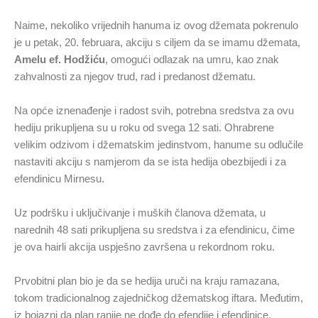
Naime, nekoliko vrijednih hanuma iz ovog džemata pokrenulo
je u petak, 20. februara, akciju s ciljem da se imamu džemata,
Amelu ef. Hodžiću
, omogući odlazak na umru, kao znak
zahvalnosti za njegov trud, rad i predanost džematu.
Na opće iznenađenje i radost svih, potrebna sredstva za ovu
hediju prikupljena su u roku od svega 12 sati. Ohrabrene
velikim odzivom i džematskim jedinstvom, hanume su odlučile
nastaviti akciju s namjerom da se ista hedija obezbijedi i za
efendinicu Mirnesu.
Uz podršku i uključivanje i muških članova džemata, u
narednih 48 sati prikupljena su sredstva i za efendinicu, čime
je ova hairli akcija uspješno završena u rekordnom roku.
Prvobitni plan bio je da se hedija uruči na kraju ramazana,
tokom tradicionalnog zajedničkog džematskog iftara. Međutim,
iz bojazni da plan ranije ne dođe do efendije i efendinice,