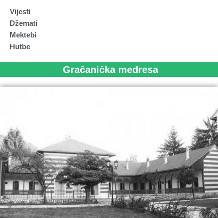
Vijesti
Džemati
Mektebi
Hutbe
Gračanička medresa