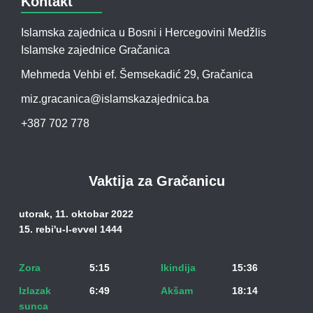
Kontakt
Islamska zajednica u Bosni i Hercegovini Medžlis
Islamske zajednice Gračanica
Mehmeda Vehbi ef. Šemsekadić 29, Gračanica
miz.gracanica@islamskazajednica.ba
+387 702 778
Vaktija za Gračanicu
utorak, 11. oktobar 2022
15. rebi'u-l-evvel 1444
Zora
5:15
Ikindija
15:36
Izlazak
6:49
Akšam
18:14
sunca