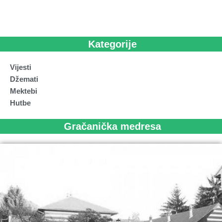
Kategorije
Vijesti
Džemati
Mektebi
Hutbe
Gračanička medresa