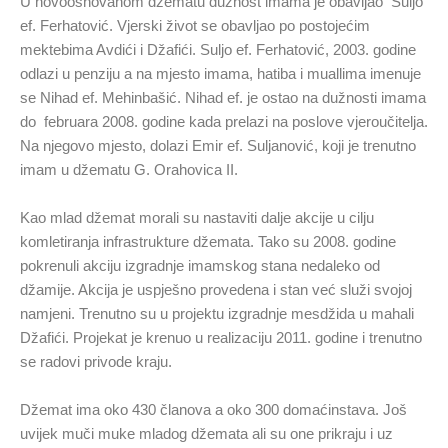
U novoosnovanom džematu dužnost imama je obavljao Suljo
ef. Ferhatović. Vjerski život se obavljao po postojećim
mektebima Avdići i Džafići. Suljo ef. Ferhatović, 2003. godine
odlazi u penziju a na mjesto imama, hatiba i muallima imenuje
se Nihad ef. Mehinbašić. Nihad ef. je ostao na dužnosti imama
do februara 2008. godine kada prelazi na poslove vjeroučitelja.
Na njegovo mjesto, dolazi Emir ef. Suljanović, koji je trenutno
imam u džematu G. Orahovica II.
Kao mlad džemat morali su nastaviti dalje akcije u cilju
komletiranja infrastrukture džemata. Tako su 2008. godine
pokrenuli akciju izgradnje imamskog stana nedaleko od
džamije. Akcija je uspješno provedena i stan već služi svojoj
namjeni. Trenutno su u projektu izgradnje mesdžida u mahali
Džafići. Projekat je krenuo u realizaciju 2011. godine i trenutno
se radovi privode kraju.
Džemat ima oko 430 članova a oko 300 domaćinstava. Još
uvijek muči muke mladog džemata ali su one prikraju i uz