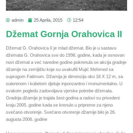
admin
25 Aprila, 2015
12:54
Džemat Gornja Orahovica II
Džemat G. Orahovica II je mlad džemat. Bio je u sastavu
džemata G. Orahovica sve do 1998. godine, kada je osnovan
novi džemat a već naredne godine pokrenula se akcija gradnje
džamije na zemljištu koje su uvakufili Mujić Mehmed sa
suprugom Fatimom. Džamija je dimenzija oko 16 X 12 m, sa
suterenom i kubetom djeluje inponzantno i monumentalno. U
svakom pogledu zadovoljava vjerske potrebe džemata.
Gradnja džamije je trajala šest godina a radovi su privedeni
kraju 2005. godine kada se krenulo u pripreme za njeno
svečano otvorenje. Svečano otvorenje džamije bilo je 26.
augusta 2006. godine