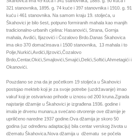
Škahovica ima 49 kuća i 341 stanovnika, 1885. g. 50 kuća i
321 stanovnika, 1895. g. 74 kuće i 397 stanovnika i 1910. g. 91
kuću i 461 stanovnika. Na samom kraju 19. stoljeća, u
Škahovici je bilo šest, potpuno formiranih mahala kao manjih
tradicionalno-urbanih cjelina: Hasanovići, Strana, Gornja
mahala, Avdići, Iljazovići i Čozalovo Brdo.Danas Škahovica
ima oko 370 domaćinsava i 1500 stanovnika, 13 mahala i to
Polje,Nurkići,Avdići,Iljzovići,Čozalovo
Brdo,Centar,Okići,Smajlovići,Smajići,Delići,Softići,Ahmetagići i
Okanovići.
Pouzdano se zna da je početkom 19 stoljeća u Škahovici
postojao mekteb koji je za svoje potrebe (uzdržavanje) imao
vakuf koji je ostvarivao prihode u iznosu od 200 kruna.Zgrada
najstarije džamije u Škahovici je izgrađena 1936. godine i
imala je drvenu munaru,a svećano otvorenje ove džamije je
upriličeno naredne 1937 godine.Ova džamija je skoro 50
godina (uz određenu adaptaciju) bila centar verskog života u
džematu Škahovica.Nova džamija u džematu se počela