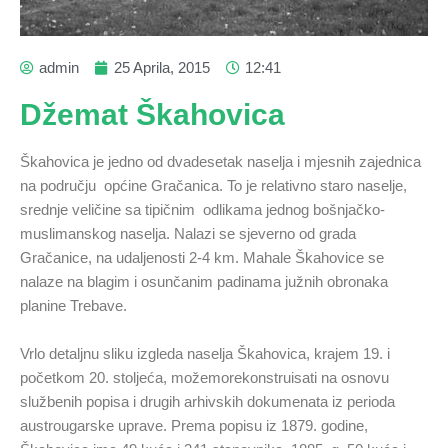
admin
25 Aprila, 2015
12:41
Džemat Škahovica
Škahovica je jedno od dvadesetak naselja i mjesnih zajednica
na području općine Gračanica. To je relativno staro naselje,
srednje veličine sa tipičnim odlikama jednog bošnjačko-
muslimanskog naselja. Nalazi se sjeverno od grada
Gračanice, na udaljenosti 2-4 km. Mahale Škahovice se
nalaze na blagim i osunčanim padinama južnih obronaka
planine Trebave.
Vrlo detaljnu sliku izgleda naselja Škahovica, krajem 19. i
početkom 20. stoljeća, možemorekonstruisati na osnovu
službenih popisa i drugih arhivskih dokumenata iz perioda
austrougarske uprave. Prema popisu iz 1879. godine,