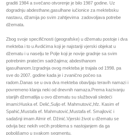
graditi 1984 a svečano otvorenje je bilo 1987 godine. Uz
dogradnju abdesthane,gasulhane iučionice za mektebsku
nastavu, džamija po svim zahtjevima zadovoljava potrebe
džemata.
Zbog svoje specifičnosti (geografske) u džematu postoje i dva
mekteba i to u Avdićima koji je najstariji vjerski objekat u
džematu i u naselju te Polje koji je novije gradnje sa svim
potrebnim pratećim sadržajima; abdesthanom
igasulhanom.Izgradnja ovog mekteba je trajala od 1998. pa
sve do 2007. godine kada je i zvanično počeo sa
radom.Danas se u ova dva mekteba obavljaju teravih namazi i
povremeno klanja neki od dnevnih namaza.Prema kazivanju
starijih džematlija u ovo džematu su službovali sledeći
imami:Huska ef. Delić,Suljo ef. Mahmutović,hfz. Kasim ef
Spahić,Mustafa ef. Mahmutović,Mustafa ef. Smajlović i
sadašnji imam Almir ef. Džinić.Vjerski život u džematu se
odvija bez nekih većih problema s nastojanjem da ga
poboljšamo u svakom segmentu.