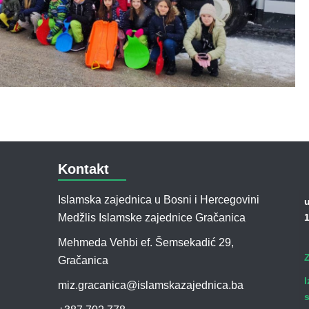
Kontakt
Islamska zajednica u Bosni i Hercegovini
u
Medžlis Islamske zajednice Gračanica
1
Mehmeda Vehbi ef. Šemsekadić 29,
Gračanica
I
miz.gracanica@islamskazajednica.ba