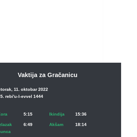
Vaktija za Gračanicu
torak, 11. oktobar 2022
5. rebi'u-l-evvel 1444
Zora
5:15
Ikindija
15:36
zlazak
6:49
Akšam
18:14
sunca