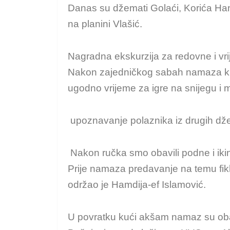
Danas su džemati Golaći, Korića Han 
na planini Vlašić.
Nagradna ekskurzija za redovne i vrij
Nakon zajedničkog sabah namaza krenu
ugodno vrijeme za igre na snijegu 
upoznavanje polaznika iz drugih dž
Nakon ručka smo obavili podne i ikin
Prije namaza predavanje na temu fik
održao je Hamdija-ef Islamović.
U povratku kući akšam namaz su oba