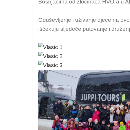
Bošnjacima od zločinaca HVO-a u A
Oduševljenje i uživanje djece na ov
iščekuju sljedeće putovanje i družen