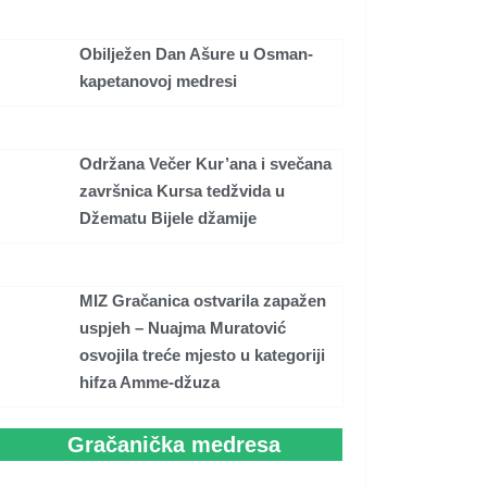
Obilježen Dan Ašure u Osman-
kapetanovoj medresi
Održana Večer Kur’ana i svečana
završnica Kursa tedžvida u
Džematu Bijele džamije
MIZ Gračanica ostvarila zapažen
uspjeh – Nuajma Muratović
osvojila treće mjesto u kategoriji
hifza Amme-džuza
Gračanička medresa