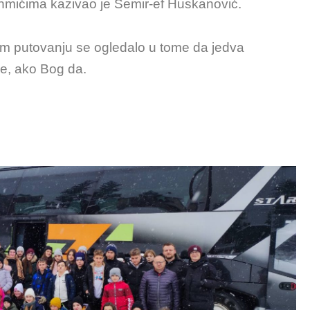
hmićima kazivao je Semir-ef Huskanović.
om putovanju se ogledalo u tome da jedva
je, ako Bog da.