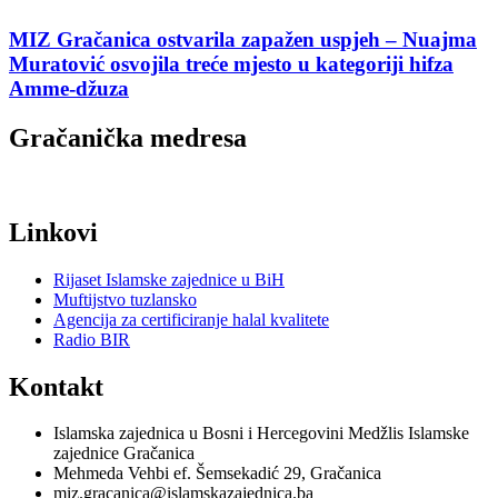
MIZ Gračanica ostvarila zapažen uspjeh – Nuajma
Muratović osvojila treće mjesto u kategoriji hifza
Amme-džuza
Gračanička medresa
Linkovi
Rijaset Islamske zajednice u BiH
Muftijstvo tuzlansko
Agencija za certificiranje halal kvalitete
Radio BIR
Kontakt
Islamska zajednica u Bosni i Hercegovini Medžlis Islamske
zajednice Gračanica
Mehmeda Vehbi ef. Šemsekadić 29, Gračanica
miz.gracanica@islamskazajednica.ba