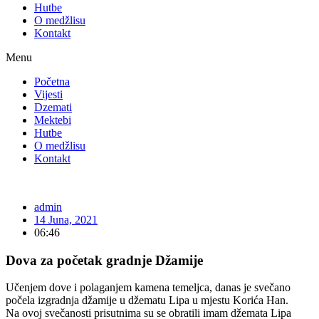
Hutbe
O medžlisu
Kontakt
Menu
Početna
Vijesti
Dzemati
Mektebi
Hutbe
O medžlisu
Kontakt
admin
14 Juna, 2021
06:46
Dova za početak gradnje Džamije
Učenjem dove i polaganjem kamena temeljca, danas je svečano
počela izgradnja džamije u džematu Lipa u mjestu Korića Han.
Na ovoj svečanosti prisutnima su se obratili imam džemata Lipa