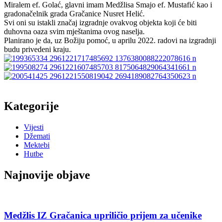
Miralem ef. Golać, glavni imam Medžlisa Smajo ef. Mustafić kao i
gradonačelnik grada Gračanice Nusret Helić.
Svi oni su istakli značaj izgradnje ovakvog objekta koji će biti
duhovna oaza svim mještanima ovog naselja.
Planirano je da, uz Božiju pomoć, u aprilu 2022. radovi na izgradnji
budu privedeni kraju.
Kategorije
Vijesti
Džemati
Mektebi
Hutbe
Najnovije objave
Medžlis IZ Gračanica upriličio prijem za učenike