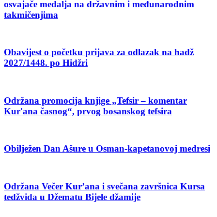
osvajače medalja na državnim i međunarodnim
takmičenjima
Obavijest o početku prijava za odlazak na hadž
2027/1448. po Hidžri
Održana promocija knjige „Tefsir – komentar
Kur'ana časnog“, prvog bosanskog tefsira
Obilježen Dan Ašure u Osman-kapetanovoj medresi
Održana Večer Kur’ana i svečana završnica Kursa
tedžvida u Džematu Bijele džamije