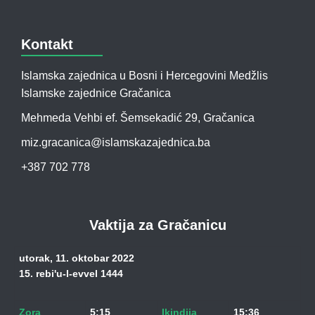
Kontakt
Islamska zajednica u Bosni i Hercegovini Medžlis
Islamske zajednice Gračanica
Mehmeda Vehbi ef. Šemsekadić 29, Gračanica
miz.gracanica@islamskazajednica.ba
+387 702 778
Vaktija za Gračanicu
utorak, 11. oktobar 2022
15. rebi'u-l-evvel 1444
Zora
5:15
Ikindija
15:36