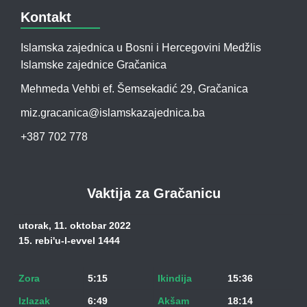
Kontakt
Islamska zajednica u Bosni i Hercegovini Medžlis
Islamske zajednice Gračanica
Mehmeda Vehbi ef. Šemsekadić 29, Gračanica
miz.gracanica@islamskazajednica.ba
+387 702 778
Vaktija za Gračanicu
utorak, 11. oktobar 2022
15. rebi'u-l-evvel 1444
Zora
5:15
Ikindija
15:36
Izlazak
6:49
Akšam
18:14