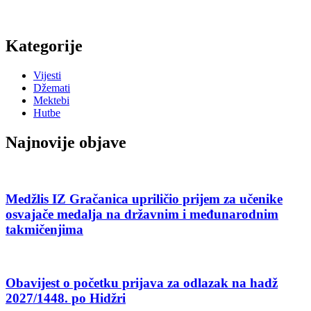
Kategorije
Vijesti
Džemati
Mektebi
Hutbe
Najnovije objave
Medžlis IZ Gračanica upriličio prijem za učenike
osvajače medalja na državnim i međunarodnim
takmičenjima
Obavijest o početku prijava za odlazak na hadž
2027/1448. po Hidžri