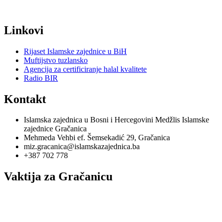
Linkovi
Rijaset Islamske zajednice u BiH
Muftijstvo tuzlansko
Agencija za certificiranje halal kvalitete
Radio BIR
Kontakt
Islamska zajednica u Bosni i Hercegovini Medžlis Islamske
zajednice Gračanica
Mehmeda Vehbi ef. Šemsekadić 29, Gračanica
miz.gracanica@islamskazajednica.ba
+387 702 778
Vaktija za Gračanicu
utorak, 11. oktobar 2022
15. rebi'u-l-evvel 1444