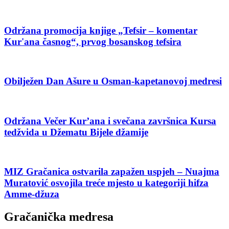
Održana promocija knjige „Tefsir – komentar
Kur'ana časnog“, prvog bosanskog tefsira
Obilježen Dan Ašure u Osman-kapetanovoj medresi
Održana Večer Kur’ana i svečana završnica Kursa
tedžvida u Džematu Bijele džamije
MIZ Gračanica ostvarila zapažen uspjeh – Nuajma
Muratović osvojila treće mjesto u kategoriji hifza
Amme-džuza
Gračanička medresa