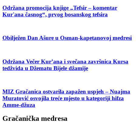
Održana promocija knjige „Tefsir – komentar
Kur'ana časnog“, prvog bosanskog tefsira
Obilježen Dan Ašure u Osman-kapetanovoj medresi
Održana Večer Kur’ana i svečana završnica Kursa
tedžvida u Džematu Bijele džamije
MIZ Gračanica ostvarila zapažen uspjeh – Nuajma
Muratović osvojila treće mjesto u kategoriji hifza
Amme-džuza
Gračanička medresa