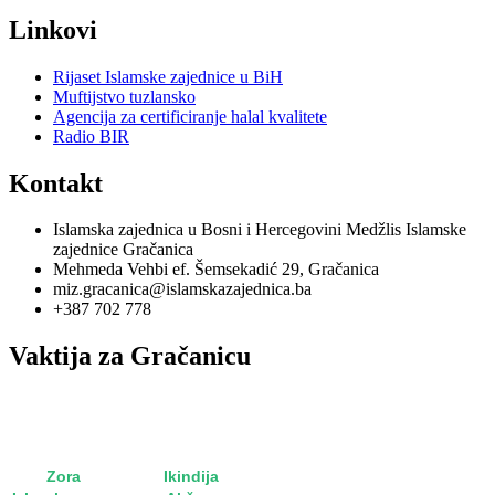
Linkovi
Rijaset Islamske zajednice u BiH
Muftijstvo tuzlansko
Agencija za certificiranje halal kvalitete
Radio BIR
Kontakt
Islamska zajednica u Bosni i Hercegovini Medžlis Islamske
zajednice Gračanica
Mehmeda Vehbi ef. Šemsekadić 29, Gračanica
miz.gracanica@islamskazajednica.ba
+387 702 778
Vaktija za Gračanicu
utorak, 11. oktobar 2022
15. rebi'u-l-evvel 1444
Zora
5:15
Ikindija
15:36