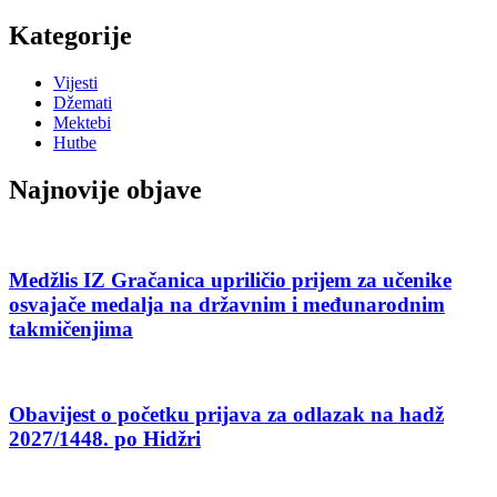
Kategorije
Vijesti
Džemati
Mektebi
Hutbe
Najnovije objave
Medžlis IZ Gračanica upriličio prijem za učenike
osvajače medalja na državnim i međunarodnim
takmičenjima
Obavijest o početku prijava za odlazak na hadž
2027/1448. po Hidžri