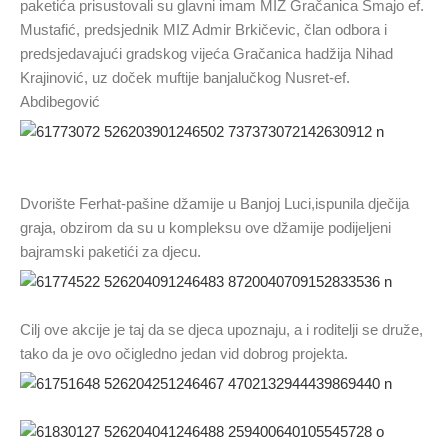
paketića prisustovali su glavni imam MIZ Gračanica Smajo ef.
Mustafić, predsjednik MIZ Admir Brkičevic, član odbora i
predsjedavajući gradskog vijeća Gračanica hadžija Nihad
Krajinović, uz doček muftije banjalučkog Nusret-ef.
Abdibegović
Dvorište Ferhat-pašine džamije u Banjoj Luci,ispunila dječija
graja, obzirom da su u kompleksu ove džamije podijeljeni
bajramski paketići za djecu.
Cilj ove akcije je taj da se djeca upoznaju, a i roditelji se druže,
tako da je ovo očigledno jedan vid dobrog projekta.