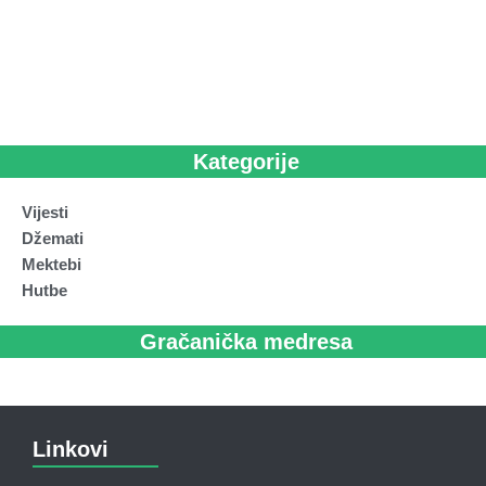
Kategorije
Vijesti
Džemati
Mektebi
Hutbe
Gračanička medresa
Linkovi