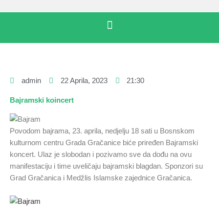
admin
22 Aprila, 2023
21:30
Bajramski koincert
Povodom bajrama, 23. aprila, nedjelju 18 sati u Bosnskom
kulturnom centru Grada Gračanice biće priređen Bajramski
koncert. Ulaz je slobodan i pozivamo sve da dođu na ovu
manifestaciju i time uveličaju bajramski blagdan. Sponzori su
Grad Gračanica i Medžlis Islamske zajednice Gračanica.