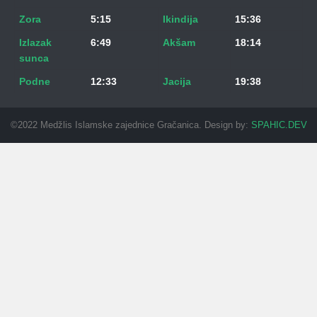
Zora
5:15
Ikindija
15:36
Izlazak
6:49
Akšam
18:14
sunca
Podne
12:33
Jacija
19:38
©2022 Medžlis Islamske zajednice Gračanica. Design by:
SPAHIC.DEV