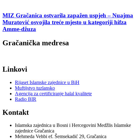
MIZ Gračanica ostvarila zapažen uspjeh – Nuajma
Muratović osvojila treće mjesto u kategoriji hifza
Amme-džuza
Gračanička medresa
Linkovi
Rijaset Islamske zajednice u BiH
Muftijstvo tuzlansko
Agencija za certificiranje halal kvalitete
Radio BIR
Kontakt
Islamska zajednica u Bosni i Hercegovini Medžlis Islamske
zajednice Gračanica
Mehmeda Vehbi ef. Šemsekadić 29, Gračanica