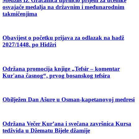
Medžlis IZ Gračanica upriličio prijem za učenike
osvajače medalja na državnim i međunarodnim
takmičenjima
Obavijest o početku prijava za odlazak na hadž
2027/1448. po Hidžri
Održana promocija knjige „Tefsir – komentar
Kur'ana časnog“, prvog bosanskog tefsira
Obilježen Dan Ašure u Osman-kapetanovoj medresi
Održana Večer Kur’ana i svečana završnica Kursa
tedžvida u Džematu Bijele džamije