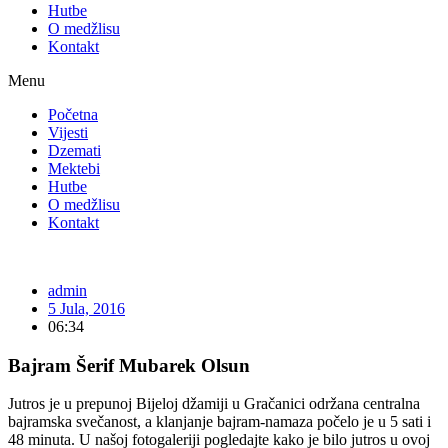
Hutbe
O medžlisu
Kontakt
Menu
Početna
Vijesti
Dzemati
Mektebi
Hutbe
O medžlisu
Kontakt
admin
5 Jula, 2016
06:34
Bajram Šerif Mubarek Olsun
Jutros je u prepunoj Bijeloj džamiji u Gračanici održana centralna
bajramska svečanost, a klanjanje bajram-namaza počelo je u 5 sati i
48 minuta. U našoj fotogaleriji pogledajte kako je bilo jutros u ovoj