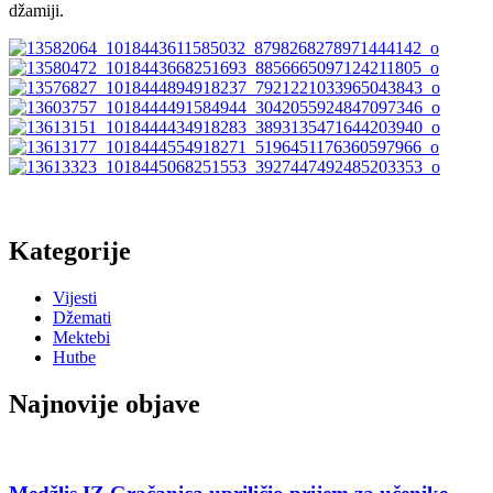
džamiji.
Kategorije
Vijesti
Džemati
Mektebi
Hutbe
Najnovije objave