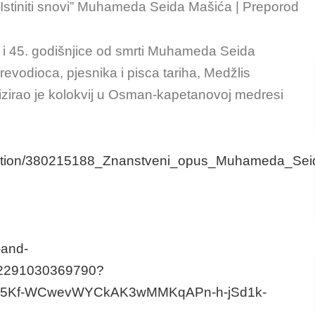
 “Istiniti snovi” Muhameda Seida Mašića | Preporod
 i 45. godišnjice od smrti Muhameda Seida
revodioca, pjesnika i pisca tariha, Medžlis
zirao je kolokvij u Osman-kapetanovoj medresi
lication/380215188_Znanstveni_opus_Muhameda_Se
-and-
82291030369790?
15Kf-WCwevWYCkAK3wMMKqAPn-h-jSd1k-