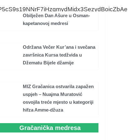
cS9s19NNrF7iHzgmydMidx3SezydBoicZbAe
Obilježen Dan Ašure u Osman-
kapetanovoj medresi
Održana Večer Kur’ana i svečana
završnica Kursa tedžvida u
Džematu Bijele džamije
MIZ Gračanica ostvarila zapažen
uspjeh – Nuajma Muratović
osvojila treće mjesto u kategoriji
hifza Amme-džuza
Gračanička medresa