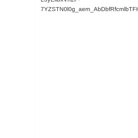
7YZSTN0l0g_aem_AbDbfRfcmlbT