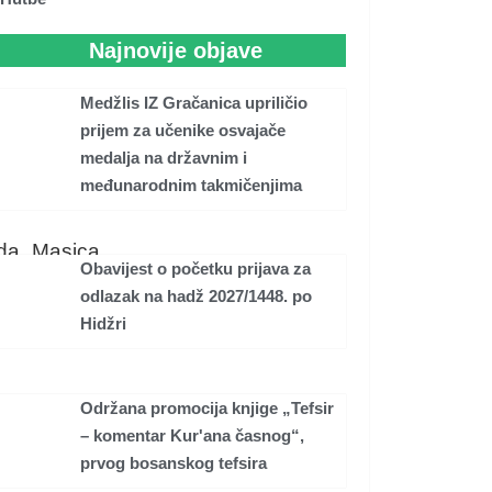
Najnovije objave
Medžlis IZ Gračanica upriličio
prijem za učenike osvajače
medalja na državnim i
međunarodnim takmičenjima
ida_Masica
Obavijest o početku prijava za
odlazak na hadž 2027/1448. po
Hidžri
Održana promocija knjige „Tefsir
– komentar Kur'ana časnog“,
prvog bosanskog tefsira