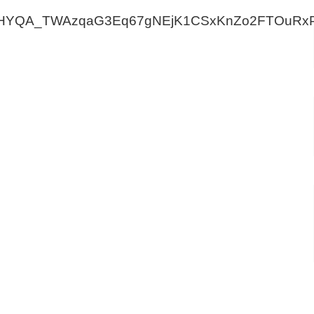
FHYQA_TWAzqaG3Eq67gNEjK1CSxKnZo2FTOuRxP5