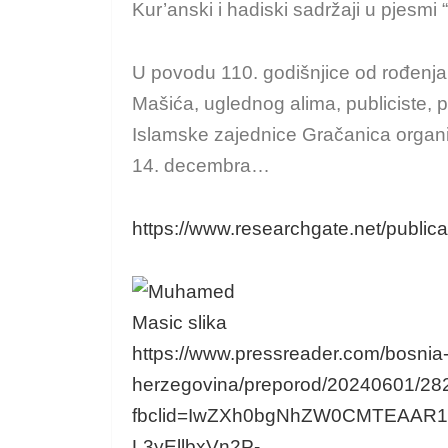
Kur’anski i hadiski sadržaji u pjesmi
U povodu 110. godišnjice od rođenja
Mašića, uglednog alima, publiciste, p
Islamske zajednice Gračanica organi
14. decembra…
https://www.researchgate.net/pub
https://www.pressreader.com/bosnia
herzegovina/preporod/20240601/2
fbclid=IwZXh0bgNhZW0CMTEAAR
L3yEllbxVn2P-