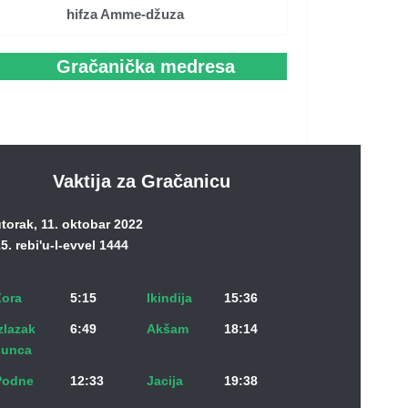
hifza Amme-džuza
Gračanička medresa
Vaktija za Gračanicu
torak, 11. oktobar 2022
5. rebi'u-l-evvel 1444
Zora
5:15
Ikindija
15:36
zlazak
6:49
Akšam
18:14
sunca
Podne
12:33
Jacija
19:38