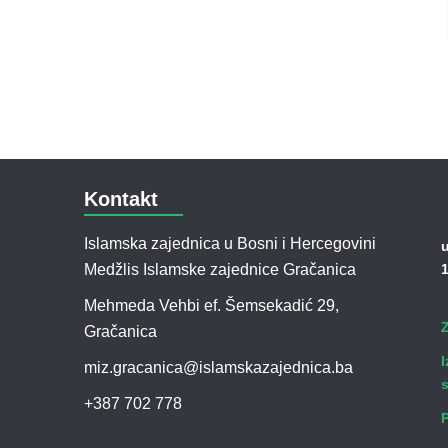
Kontakt
Islamska zajednica u Bosni i Hercegovini
u
Medžlis Islamske zajednice Gračanica
1
Mehmeda Vehbi ef. Šemsekadić 29,
Gračanica
I
miz.gracanica@islamskazajednica.ba
+387 702 778