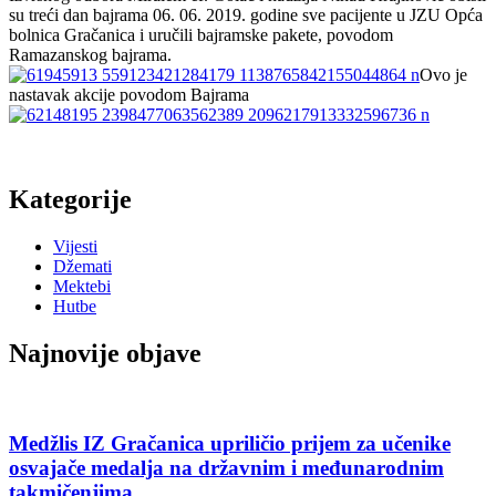
su treći dan bajrama 06. 06. 2019. godine sve pacijente u JZU Opća
bolnica Gračanica i uručili bajramske pakete, povodom
Ramazanskog bajrama.
Ovo je
nastavak akcije povodom Bajrama
Kategorije
Vijesti
Džemati
Mektebi
Hutbe
Najnovije objave
Medžlis IZ Gračanica upriličio prijem za učenike
osvajače medalja na državnim i međunarodnim
takmičenjima