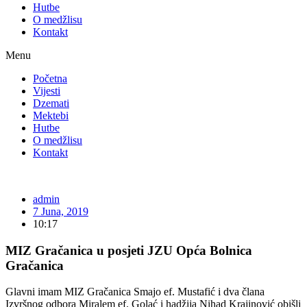
Hutbe
O medžlisu
Kontakt
Menu
Početna
Vijesti
Dzemati
Mektebi
Hutbe
O medžlisu
Kontakt
admin
7 Juna, 2019
10:17
MIZ Gračanica u posjeti JZU Opća Bolnica
Gračanica
Glavni imam MIZ Gračanica Smajo ef. Mustafić i dva člana
Izvršnog odbora Miralem ef. Golać i hadžija Nihad Krajinović obišli