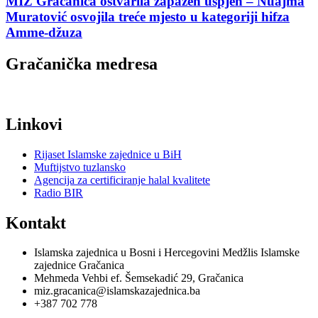
MIZ Gračanica ostvarila zapažen uspjeh – Nuajma
Muratović osvojila treće mjesto u kategoriji hifza
Amme-džuza
Gračanička medresa
Linkovi
Rijaset Islamske zajednice u BiH
Muftijstvo tuzlansko
Agencija za certificiranje halal kvalitete
Radio BIR
Kontakt
Islamska zajednica u Bosni i Hercegovini Medžlis Islamske
zajednice Gračanica
Mehmeda Vehbi ef. Šemsekadić 29, Gračanica
miz.gracanica@islamskazajednica.ba
+387 702 778