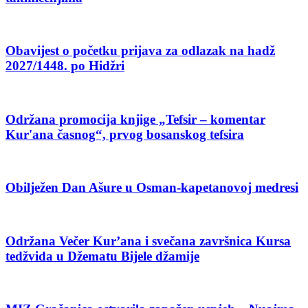
Obavijest o početku prijava za odlazak na hadž
2027/1448. po Hidžri
Održana promocija knjige „Tefsir – komentar
Kur'ana časnog“, prvog bosanskog tefsira
Obilježen Dan Ašure u Osman-kapetanovoj medresi
Održana Večer Kur’ana i svečana završnica Kursa
tedžvida u Džematu Bijele džamije